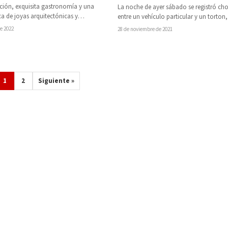
ición, exquisita gastronomía y una
La noche de ayer sábado se registró cho
a de joyas arquitectónicas y
entre un vehículo particular y un torton,
 Todo eso es Michoacán. En particular,
carretera Sanabria-Pátzcuaro,…
de 2022
28 de noviembre de 2021
,…
1
2
Siguiente »