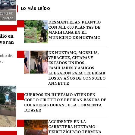
LO MÁS LEÍDO
DESMANTELAN PLANTÍO
1
CON MIL 600 PLANTAS DE
MARIHUANA EN EL
lio en
MUNICIPIO DE HUETAMO
evoran
DE HUETAMO, MORELIA,
2
ntro del
VERACRUZ, CHIAPAS Y
e
ESTADOS UNIDOS,
FAMILIARES Y AMIGOS
LLEGARON PARA CELEBRAR
LOS XV AÑOS DE CONSUELO
ANNETTE
CUERPOS EN HUETAMO ATIENDEN
3
CORTO CIRCUITO Y RETIRAN BASURA DE
COLADERAS DURANTE LA TORMENTA
DE AYER
ACCIDENTE EN LA
4
CARRETERA HUETAMO–
TZIRITZÍCUARO TERMINA