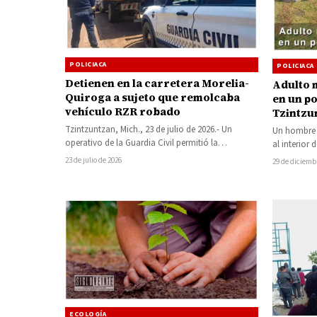
POLICIACA
POLICIACA
Detienen en la carretera Morelia-
Adulto m
Quiroga a sujeto que remolcaba
en un p
vehículo RZR robado
Tzintzu
Tzintzuntzan, Mich., 23 de julio de 2026.- Un
Un hombre d
operativo de la Guardia Civil permitió la
al interio
recuperación de un vehículo todoterreno…
23 de julio de 2026
29 de diciemb
ECOLOGÍA