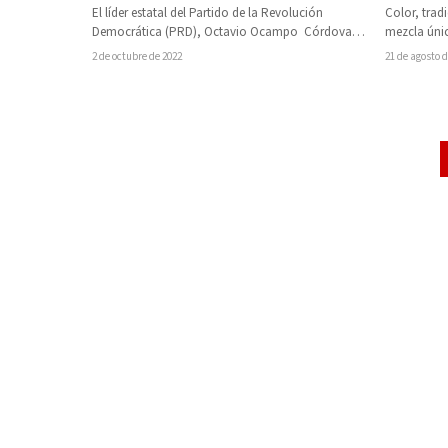
al 92 aniversario de elevación a
Color, trad
El líder estatal del Partido de la Revolución
municipio
mezcla únic
Democrática (PRD), Octavio Ocampo Córdova,
culturales.
acompañó al alcalde de Tzintzuntzan, J.
21 de agosto 
2 de octubre de 2022
Pátzcuaro
Guadalupe…