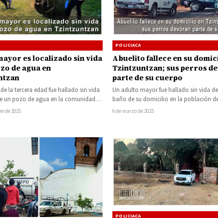
POLICIACA
ayor es localizado sin vida
Abuelito fallece en su domici
ozo de agua en
Tzintzuntzan; sus perros d
ntzan
parte de su cuerpo
e la tercera edad fue hallado sin vida
Un adulto mayor fue hallado sin vida de
r de un pozo de agua en la comunidad…
baño de su domicilio en la población d
Cucuchucho, municipio de…
re de 2025
6 de marzo de 2025
POLICIACA