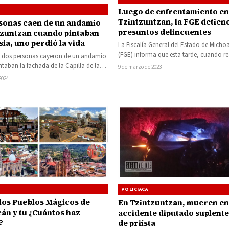
Luego de enfrentamiento en
Tzintzuntzan, la FGE detiene
sonas caen de un andamio
presuntos delincuentes
tzuntzan cuando pintaban
sia, uno perdió la vida
La Fiscalía General del Estado de Mich
(FGE) informa que esta tarde, cuando re
s dos personas cayeron de un andamio
tareas de búsqueda de personas desapa
ntaban la fachada de la Capilla de la
9 de marzo de 2023
 la…
 2024
POLICIACA
los Pueblos Mágicos de
En Tzintzuntzan, mueren en
án y tu ¿Cuántos haz
accidente diputado suplente 
?
de priísta