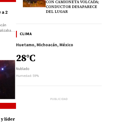
CON CAMIONETA VOLCADA;
CONDUCTOR DESAPARECE
 a 2
DEL LUGAR
oacán
alizaba
CLIMA
recidas,…
Huetamo, Michoacán, México
28°C
Nublado
Humedad: 59%
PUBLICIDAD
y líder