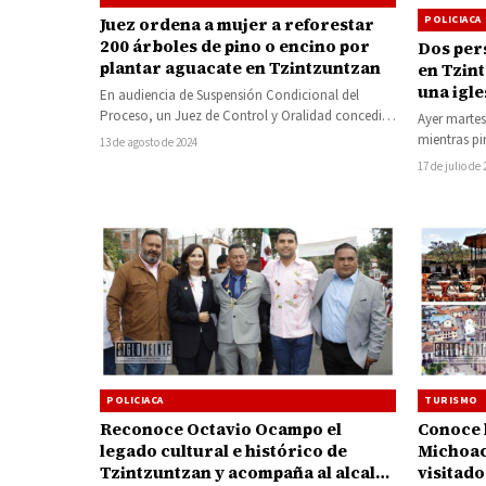
POLICIACA
Juez ordena a mujer a reforestar
200 árboles de pino o encino por
Dos per
plantar aguacate en Tzintzuntzan
en Tzin
una igle
En audiencia de Suspensión Condicional del
Proceso, un Juez de Control y Oralidad concedió
Ayer marte
la suspensión condicional a María Elena…
mientras pi
13 de agosto de 2024
Soledad de
17 de julio de
TURISMO
POLICIACA
Conoce 
Reconoce Octavio Ocampo el
Michoac
legado cultural e histórico de
visitado
Tzintzuntzan y acompaña al alcalde