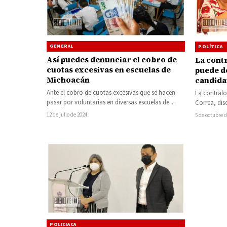
GENERAL
POLÍTICA
Así puedes denunciar el cobro de
La contr
cuotas excesivas en escuelas de
puede de
Michoacán
candidat
presunto
Ante el cobro de cuotas excesivas que se hacen
La contral
mdp
pasar por voluntarias en diversas escuelas de
Correa, dis
Michoacán, la autoridad educativa…
exgobernad
12 de julio de 2024
5 de octubre 
Conejo, q
POLICIACA