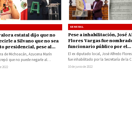
GENERAL
Pese a inhabilitación, José 
alora estatal dijo que no
Flores Vargas fue nombrad
cirle a Silvano que no sea
funcionario público por el
o presidencial, pese al
gobernador Ramírez Bedol
 daño al erario por 12 mil
El ex diputado local, José Alfredo Flore
ora de Michoacán, Azucena Marín
fue inhabilitado por la Secretaría de la 
crepó que no puede negarle al
del Estado, pese a…
or de Michoacán Silvano Aureoles
10 de junio de 2022
de 2022
ue…