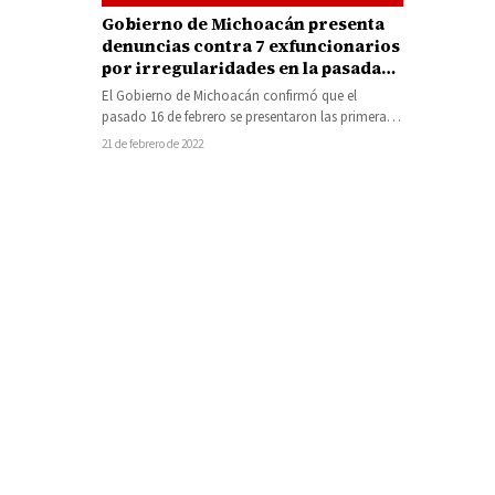
Gobierno de Michoacán presenta
denuncias contra 7 exfuncionarios
por irregularidades en la pasada
administración
El Gobierno de Michoacán confirmó que el
pasado 16 de febrero se presentaron las primeras
cuatro denuncias en materia penal,…
21 de febrero de 2022