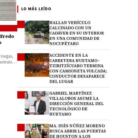
LO MÁS LEÍDO
HALLAN VEHÍCULO
1
CALCINADO CON UN
CADÁVER EN SU INTERIOR
Alfredo
EN UNA COMUNIDAD DE
o
NOCUPÉTARO
la
ACCIDENTE EN LA
2
s Vargas,
CARRETERA HUETAMO–
Contraloría
TZIRITZÍCUARO TERMINA
CON CAMIONETA VOLCADA;
CONDUCTOR DESAPARECE
DEL LUGAR
GABRIEL MARTÍNEZ
3
VILLALOBOS ASUME LA
DIRECCIÓN GENERAL DEL
TECNOLÓGICO DE
HUETAMO
MA. INÉS NÚÑEZ MORENO
4
BUSCA ABRIR LAS PUERTAS
DE HOUSTON A LOS