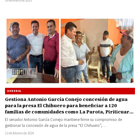
19 de enero de 2025
GENERAL
Gestiona Antonio García Conejo concesión de agua
para la presa El Chihuero para beneficiar a 120
familias de comunidades como La Parota, Piriticuaro,
Chihuero y Cútzeo
El senador Antonio García Conejo mantiene firme su compromiso de
gestionar la concesión de agua de la presa “El Chihuero”,…
12 de febrero de 2024