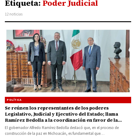
Etiqueta:
Poder Judicial
12 noticias
POLÍTICA
Se reúnen los representantes de los poderes
Legislativo, Judicial y Ejecutivo del Estado; llama
Ramírez Bedolla a la coordinación en favor de la
gobernabilidad de Michoacán
El gobernador Alfredo Ramírez Bedolla destacó que, en el proceso de
construcción de la paz en Michoacán, es fundamental que…