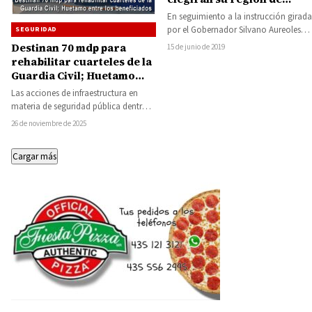
trabajo
En seguimiento a la instrucción girada
por el Gobernador Silvano Aureoles
SEGURIDAD
Conejo, para que todas las policías
Destinan 70 mdp para
15 de junio de 2019
que…
rehabilitar cuarteles de la
Guardia Civil; Huetamo
entre los beneficiados
Las acciones de infraestructura en
materia de seguridad pública dentro
del Plan Michoacán por la Paz y la…
26 de noviembre de 2025
Cargar más