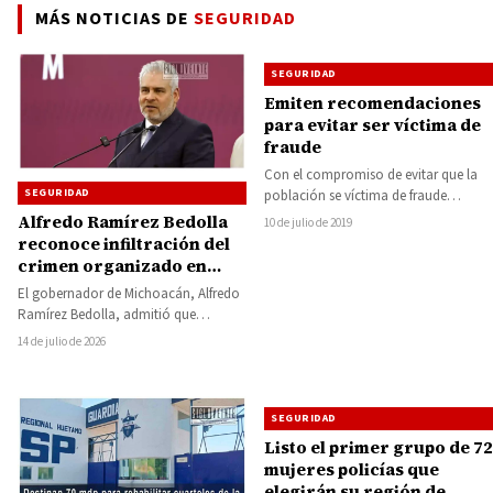
MÁS NOTICIAS DE
SEGURIDAD
SEGURIDAD
Emiten recomendaciones
para evitar ser víctima de
fraude
Con el compromiso de evitar que la
SEGURIDAD
población se víctima de fraude
durante esta temporada vacacional,
Alfredo Ramírez Bedolla
10 de julio de 2019
la Secretaría…
reconoce infiltración del
crimen organizado en
policías municipales
El gobernador de Michoacán, Alfredo
Michoacán
Ramírez Bedolla, admitió que
corporaciones de seguridad municipal
14 de julio de 2026
en la entidad han sido…
SEGURIDAD
Listo el primer grupo de 72
mujeres policías que
elegirán su región de