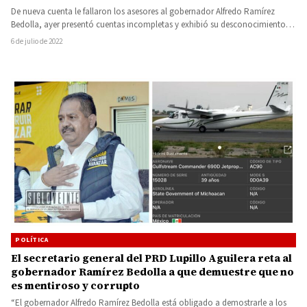
FAIESPUM es pública
De nueva cuenta le fallaron los asesores al gobernador Alfredo Ramírez
Bedolla, ayer presentó cuentas incompletas y exhibió su desconocimiento…
6 de julio de 2022
POLÍTICA
El secretario general del PRD Lupillo Aguilera reta al
gobernador Ramírez Bedolla a que demuestre que no
es mentiroso y corrupto
“El gobernador Alfredo Ramírez Bedolla está obligado a demostrarle a los