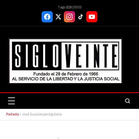
7 ago 2026 | 03:53
Portada
»
José Guadalupe Aguilera