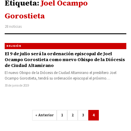
Etiqueta:
Joel Ocampo
Gorostieta
28 noticias
RELIGIÓN
El 9 de julio será la ordenación episcopal de Joel
Ocampo Gorostieta como nuevo Obispo de la Diócesis
de Ciudad Altamirano
El nuevo Obispo de la Diócesis de Ciudad Altamirano el presbítero Joel
Ocampo Gorostieta, tendrá su ordenación episcopal el próximo…
30 de junio de 2019
« Anterior
1
2
3
4