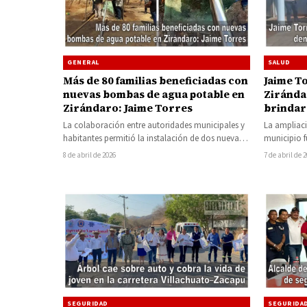
GENERAL
SALUD
Más de 80 familias beneficiadas con
Jaime T
nuevas bombas de agua potable en
Ziránda
Zirándaro: Jaime Torres
brindará
La colaboración entre autoridades municipales y
La ampliaci
habitantes permitió la instalación de dos nuevas
municipio f
bombas para el suministro de agua potable…
Torres Garc
8 de abril de 2026
7 de abril de 
SEGURIDAD
SEGURIDA