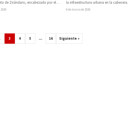
to de Zirándaro, encabezado por el
la infraestructura urbana en la cabecera
ime Torres García,…
municipal, el presidente municipal de 
 2026
6 de marzo de 2026
2
3
4
5
…
16
Siguiente »