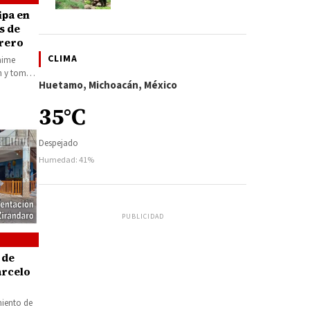
ipa en
s de
rrero
CLIMA
aime
ón y toma
Huetamo, Michoacán, México
35°C
Despejado
Humedad: 41%
PUBLICIDAD
 de
arcelo
iento de