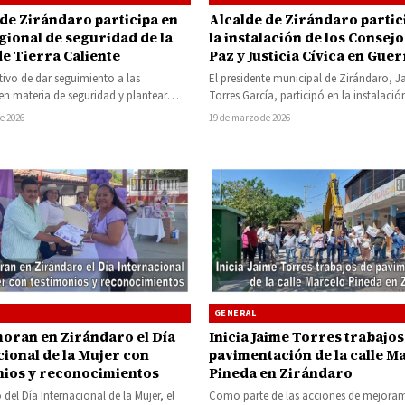
 de Zirándaro participa en
Alcalde de Zirándaro partic
gional de seguridad de la
la instalación de los Consejo
de Tierra Caliente
Paz y Justicia Cívica en Gue
tivo de dar seguimiento a las
El presidente municipal de Zirándaro, J
 en materia de seguridad y plantear
Torres García, participó en la instalaci
puestas ante las problemáticas…
de protesta de los Consejos Estatal…
e 2026
19 de marzo de 2026
GENERAL
ran en Zirándaro el Día
Inicia Jaime Torres trabajos
cional de la Mujer con
pavimentación de la calle M
nios y reconocimientos
Pineda en Zirándaro
 del Día Internacional de la Mujer, el
Como parte de las acciones de mejoram