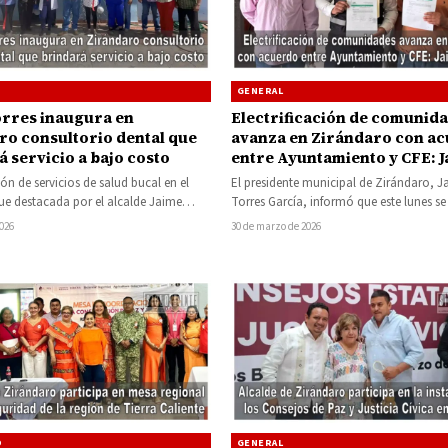
GENERAL
orres inaugura en
Electrificación de comunid
ro consultorio dental que
avanza en Zirándaro con a
 servicio a bajo costo
entre Ayuntamiento y CFE: 
Torres
ón de servicios de salud bucal en el
El presidente municipal de Zirándaro, J
ue destacada por el alcalde Jaime
Torres García, informó que este lunes s
ía, al inaugurar…
la firma de una minuta de…
2026
30 de marzo de 2026
D
GENERAL