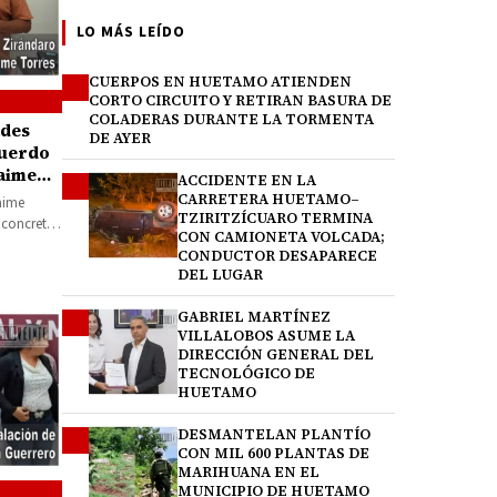
LO MÁS LEÍDO
CUERPOS EN HUETAMO ATIENDEN
1
CORTO CIRCUITO Y RETIRAN BASURA DE
COLADERAS DURANTE LA TORMENTA
ades
DE AYER
cuerdo
Jaime
ACCIDENTE EN LA
2
CARRETERA HUETAMO–
aime
TZIRITZÍCUARO TERMINA
e concretó
CON CAMIONETA VOLCADA;
CONDUCTOR DESAPARECE
DEL LUGAR
GABRIEL MARTÍNEZ
3
VILLALOBOS ASUME LA
DIRECCIÓN GENERAL DEL
TECNOLÓGICO DE
HUETAMO
DESMANTELAN PLANTÍO
4
CON MIL 600 PLANTAS DE
MARIHUANA EN EL
MUNICIPIO DE HUETAMO