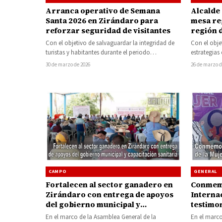
Arranca operativo de Semana
Alcalde
Santa 2026 en Zirándaro para
mesa re
reforzar seguridad de visitantes
región 
Con el objetivo de salvaguardar la integridad de
Con el obje
turistas y habitantes durante el periodo
estrategias
vacacional, el Ayuntamiento de Zirándaro 2024-
nuevas pro
30 de marzo de 2026
26 de marzo d
2027…
CAMPO
GENERAL
Fortalecen al sector ganadero en
Conmemo
Zirándaro con entrega de apoyos
Interna
del gobierno municipal y
testimo
capacitación sanitaria
En el marco de la Asamblea General de la
En el marco