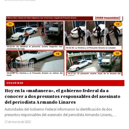
SEGURIDAD
Hoy en la «mañanera», el gobierno federal da a
conocer a dos presuntos responsables del asesinato
del periodista Armando Linares
Autoridades del Gobierno Federal informaron la identificación de dos
presuntos responsables del asesinato del periodista Armando Linares,
director de Monitor…
17 de marzo de 2022