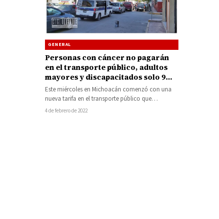
GENERAL
Personas con cáncer no pagarán
en el transporte público, adultos
mayores y discapacitados solo 9
pesos
Este miércoles en Michoacán comenzó con una
nueva tarifa en el transporte público que
incrementó 1 peso, por lo que…
4 de febrero de 2022