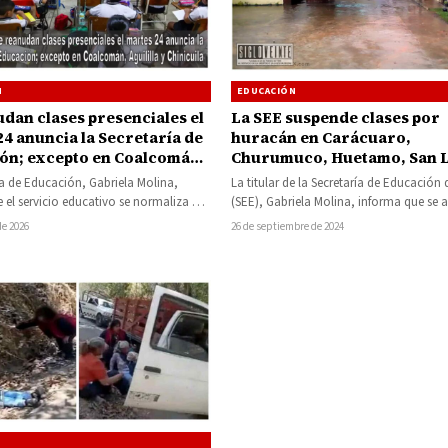
N
EDUCACIÓN
udan clases presenciales el
La SEE suspende clases por
4 anuncia la Secretaría de
huracán en Carácuaro,
ón; excepto en Coalcomán,
Churumuco, Huetamo, San L
a y Chinicuila
Nocupétaro, Tiquicheo y ot
ia de Educación, Gabriela Molina,
La titular de la Secretaría de Educación 
municipios
 el servicio educativo se normaliza en
(SEE), Gabriela Molina, informa que se 
12 mil planteles…
la cantidad…
de 2026
26 de septiembre de 2024