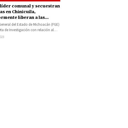
 líder comunal y secuestran
as en Chinicuila,
ormente liberan a las
as
 General del Estado de Michoacán (FGE)
eta de Investigación con relación al
de una persona, registrado…
2023