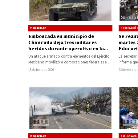
POLICIACA
EDUCACIÓ
Emboscada en municipio de
Se rean
Chinicuila deja tres militares
martes 2
heridos durante operativo en la
Educaci
Sierra Costa
Aguilill
Un ataque armado contra elementos del Ejército
La secretar
Mexicano movilizó a corporaciones federales en
informa que
la región Sierra Costa de Michoacán, luego…
los más de 
15 de junio de 2026
23 de febrero 
POLICIACA
POLICIACA