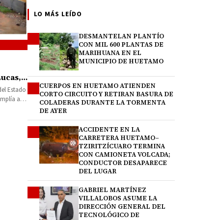
LO MÁS LEÍDO
DESMANTELAN PLANTÍO
1
CON MIL 600 PLANTAS DE
MARIHUANA EN EL
MUNICIPIO DE HUETAMO
ucas,
CUERPOS EN HUETAMO ATIENDEN
2
ros 14
del Estado
CORTO CIRCUITO Y RETIRAN BASURA DE
amplía a 20
COLADERAS DURANTE LA TORMENTA
DE AYER
ACCIDENTE EN LA
3
CARRETERA HUETAMO–
TZIRITZÍCUARO TERMINA
CON CAMIONETA VOLCADA;
CONDUCTOR DESAPARECE
DEL LUGAR
GABRIEL MARTÍNEZ
4
VILLALOBOS ASUME LA
DIRECCIÓN GENERAL DEL
TECNOLÓGICO DE