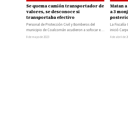
Se quema camión transportador de
Matan a
valores, se desconoce si
a 3 monj
transportaba efectivo
posteri
religios
Personal de Protección Civil y Bomberos del
La Fiscalía
municipio de Coalcomán acudieron a sofocar el
inició Carp
fuego que consumió un camión de…
homicidio 
8 de mayo de 2023
4 de abril de 