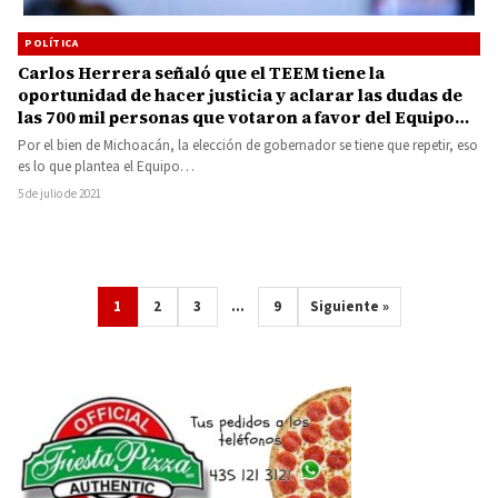
POLÍTICA
Carlos Herrera señaló que el TEEM tiene la
oportunidad de hacer justicia y aclarar las dudas de
las 700 mil personas que votaron a favor del Equipo
por Michoacán
Por el bien de Michoacán, la elección de gobernador se tiene que repetir, eso
es lo que plantea el Equipo…
5 de julio de 2021
1
2
3
…
9
Siguiente »