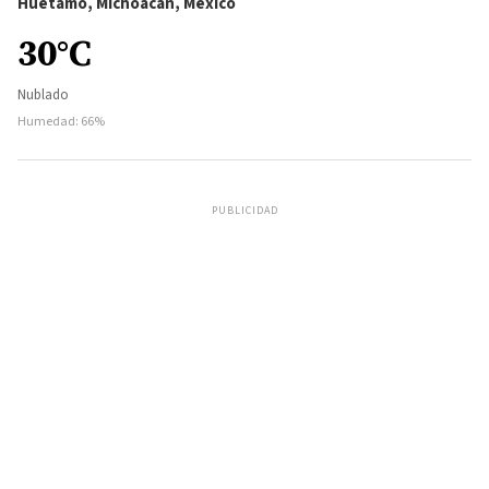
Huetamo, Michoacán, México
30°C
Nublado
Humedad: 66%
PUBLICIDAD