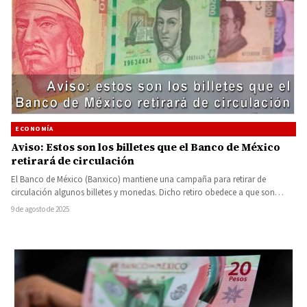
ECONOMÍA
Aviso: Estos son los billetes que el Banco de México
retirará de circulación
El Banco de México (Banxico) mantiene una campaña para retirar de
circulación algunos billetes y monedas. Dicho retiro obedece a que son
viejos, si bien conservan su…
9 de agosto de 2025