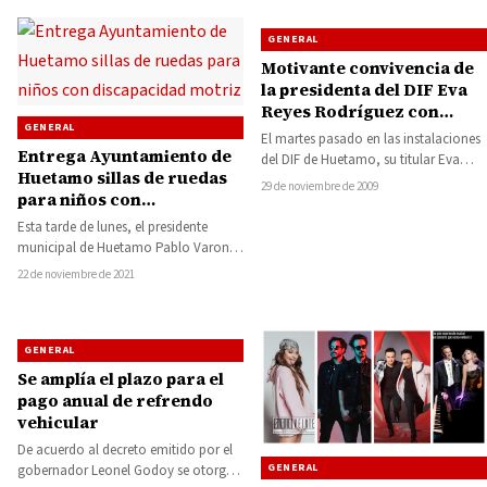
GENERAL
Motivante convivencia de
la presidenta del DIF Eva
Reyes Rodríguez con
GENERAL
pacientes en
El martes pasado en las instalaciones
rehabilitación
Entrega Ayuntamiento de
del DIF de Huetamo, su titular Eva
Huetamo sillas de ruedas
Reyes Rodríguez, convivió
29 de noviembre de 2009
para niños con
nuevamente con…
discapacidad motriz
Esta tarde de lunes, el presidente
municipal de Huetamo Pablo Varona
Estrada, en compañía de la presidenta
22 de noviembre de 2021
del…
GENERAL
Se amplía el plazo para el
pago anual de refrendo
vehicular
De acuerdo al decreto emitido por el
GENERAL
gobernador Leonel Godoy se otorga