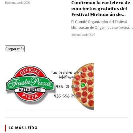
una pórroga de un mes a…
Confirman la cartelera de
16 de mayo de 2009
conciertos gratuitos del
Festival Michoacán de
Origen
El Comité Organizador del Festival
Michoacán de Origen, que se llevará a
cabo del 5 al 21 de…
3 de mayo de 2022
Cargar más
LO MÁS LEÍDO