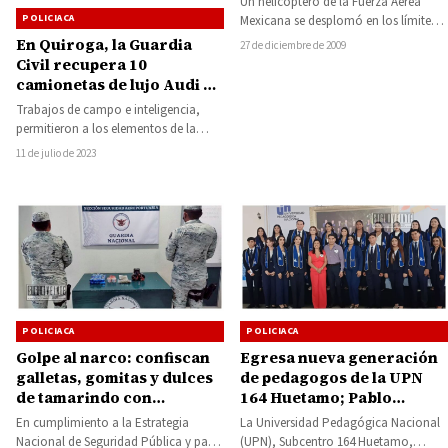
Un helicóptero de la Fuerza Aérea
POLICIACA
Mexicana se desplomó en los límites
de Michoacán y Guerrero, con
En Quiroga, la Guardia
27 de diciembre de 2009
saldo…
Civil recupera 10
camionetas de lujo Audi Q5
robadas con violencia de
Trabajos de campo e inteligencia,
ayer en Morelia
permitieron a los elementos de la
Secretaría de Seguridad Pública (SSP),
11 de julio de 2023
recuperar en…
POLICIACA
POLICIACA
Golpe al narco: confiscan
Egresa nueva generación
galletas, gomitas y dulces
de pedagogos de la UPN
de tamarindo con
164 Huetamo; Pablo
cannabis, además de
Varona apadrina la
En cumplimiento a la Estrategia
La Universidad Pedagógica Nacional
crystal y cocaína ocultos
ceremonia
Nacional de Seguridad Pública y para
(UPN), Subcentro 164 Huetamo,