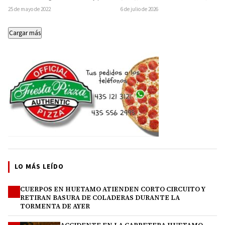
en una bocina
contribuir a la Estrategia Nacional de
celebró este sábado la ceremonia de
25 de mayo de 2022
6 de julio de 2026
Prevención…
graduación de la generación…
Cargar más
LO MÁS LEÍDO
CUERPOS EN HUETAMO ATIENDEN CORTO CIRCUITO Y
1
RETIRAN BASURA DE COLADERAS DURANTE LA
TORMENTA DE AYER