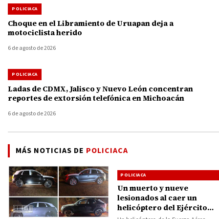
POLICIACA
Choque en el Libramiento de Uruapan deja a
motociclista herido
6 de agosto de 2026
POLICIACA
Ladas de CDMX, Jalisco y Nuevo León concentran
reportes de extorsión telefónica en Michoacán
6 de agosto de 2026
MÁS NOTICIAS DE
POLICIACA
POLICIACA
Un muerto y nueve
lesionados al caer un
helicóptero del Ejército
Mexicano