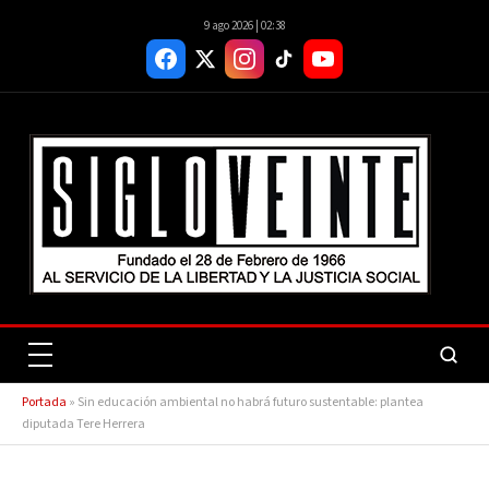
9 ago 2026 | 02:38
Portada
»
Sin educación ambiental no habrá futuro sustentable: plantea
diputada Tere Herrera