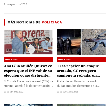
7 de agosto de 2026
MÁS NOTICIAS DE
POLICIACA
POLICIACA
POLICIACA
Ana Lilia Guillén Quiroz en
Tras repeler un ataque
espera que el INE valide su
armado, GC recupera
elección como dirigente
camioneta robada, un
en Michoacán
presunto agresor falleció
El Comité Ejecutivo Nacional (CEN) de
Al atender un llamado de auxilio
y otro está lesionado
Morena, admitió la documentación
ciudadano, los elementos de la
que acredita la celebración del XII
Guardia Civil (GC), recuperaron una
27 de abril de 2022
29 de agosto de 2023
Consejo Estatal…
camioneta que…