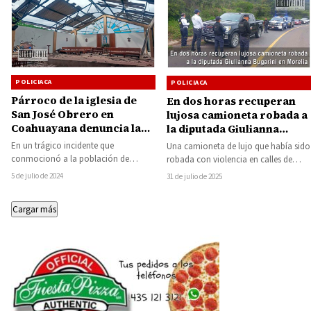
POLICIACA
POLICIACA
Párroco de la iglesia de
En dos horas recuperan
San José Obrero en
lujosa camioneta robada a
Coahuayana denuncia la
la diputada Giulianna
explosión ante Fiscalía
Bugarini en Morelia
En un trágico incidente que
Una camioneta de lujo que había sido
conmocionó a la población de
robada con violencia en calles de
Coahuayana, la iglesia de San José
Morelia fue recuperada dos horas…
5 de julio de 2024
31 de julio de 2025
Obrero sufrió…
Cargar más