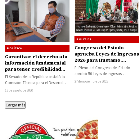
POLÍTICA
Congreso del Estado
POLÍTICA
aprueba Leyes de Ingresos
Garantizar el derecho a la
2026 para Huetamo,
información fundamental
Juárez, Nocupétaro,
El Pleno del Congreso del Estado
para tener credibilidad
Carácuaro, Churumuco,
aprobó 50 Leyes de Ingresos
entre los ciudadanos:
El Senado de la República instaló la
San Lucas, Susupuato,
Municipales para el Ejercicio Fiscal
Toño García
27 de noviembre de 2025
Comisión Técnica para el Desarrollo
Tiquicheo, Tuzantla y
2026 a…
de un Observatorio de Transparencia
otros 41 municipios
13 de agosto de 2020
Legislativa…
Cargar más