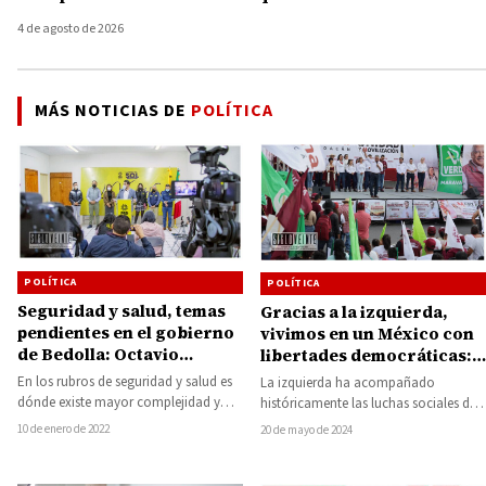
4 de agosto de 2026
MÁS NOTICIAS DE
POLÍTICA
POLÍTICA
POLÍTICA
Seguridad y salud, temas
Gracias a la izquierda,
pendientes en el gobierno
vivimos en un México con
de Bedolla: Octavio
libertades democráticas:
Ocampo
Raúl Morón Orozco
En los rubros de seguridad y salud es
La izquierda ha acompañado
dónde existe mayor complejidad y
históricamente las luchas sociales de
desatino por parte del gobierno…
este país y desde el 2018 que gobierna
10 de enero de 2022
20 de mayo de 2024
a…