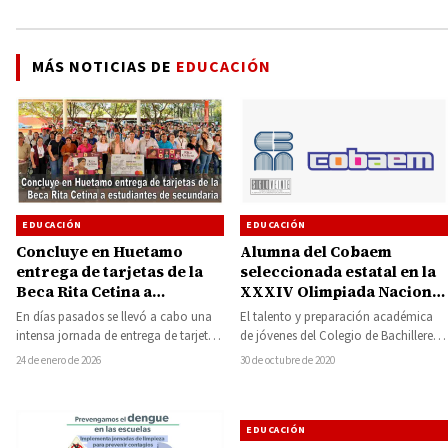
MÁS NOTICIAS DE
EDUCACIÓN
EDUCACIÓN
EDUCACIÓN
Concluye en Huetamo
Alumna del Cobaem
entrega de tarjetas de la
seleccionada estatal en la
Beca Rita Cetina a
XXXIV Olimpiada Nacional
estudiantes de secundaria
de Matemáticas
En días pasados se llevó a cabo una
El talento y preparación académica
intensa jornada de entrega de tarjetas
de jóvenes del Colegio de Bachilleres
de la Beca Rita…
del Estado de Michoacán (Cobaem),
24 de enero de 2026
30 de octubre de 2020
se refleja…
EDUCACIÓN