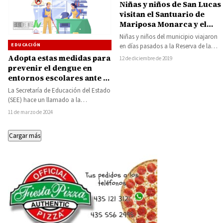
Niñas y niños de San Lucas
visitan el Santuario de
Mariposa Monarca y el
pueblo mágico de
Niñas y niños del municipio viajaron
Tlalpujahua
EDUCACIÓN
en días pasados a la Reserva de la
Biosfera de la Mariposa…
Adopta estas medidas para
12 de diciembre de 2019
prevenir el dengue en
entornos escolares ante el
incremento de casos
La Secretaría de Educación del Estado
(SEE) hace un llamado a la
participación de estudiantes, docentes
11 de marzo de 2024
y madres…
Cargar más