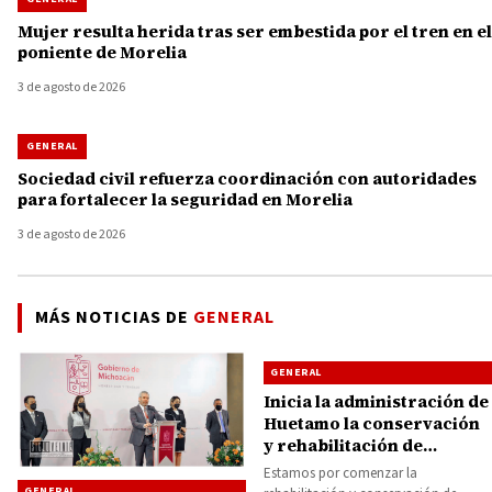
Mujer resulta herida tras ser embestida por el tren en el
poniente de Morelia
3 de agosto de 2026
GENERAL
Sociedad civil refuerza coordinación con autoridades
para fortalecer la seguridad en Morelia
3 de agosto de 2026
MÁS NOTICIAS DE
GENERAL
GENERAL
Inicia la administración de
Huetamo la conservación
y rehabilitación de
caminos y calles
Estamos por comenzar la
GENERAL