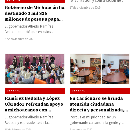
rehabilitación y conservación de
todos los caminos y calles en
Gobierno de Michoacán ha
17 de diciembre de 2019
Huetamo, lo anterior para…
destinado 3 mil 826
millones de pesos a pagar
adeudos y quincenas a
El gobernador Alfredo Ramírez
trabajadores
Bedolla anunció que en estos
primeros 30 días de gobierno se han
3 de noviembre de 2021
destinado 3…
GENERAL
GENERAL
En Carácuaro se brinda
Ramírez Bedolla y López
atención ciudadana
Obrador refrendan apoyo
directa y personalizada,
a michoacanos con
estamos escuchando a
programas sociales
Porque es mi prioridad ser un
El gobernador Alfredo Ramírez
nuestra gente: Reynaldo
gobernante cercano a la gente y
Bedolla y el presidente de la
Gómez
escuchar de viva voz sus propuestas,
República, Andrés Manuel López
7 de junio de 2022
16 de febrero de 2024