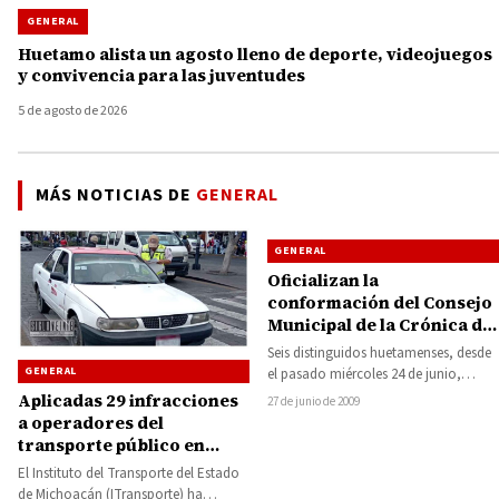
GENERAL
Huetamo alista un agosto lleno de deporte, videojuegos
y convivencia para las juventudes
5 de agosto de 2026
MÁS NOTICIAS DE
GENERAL
GENERAL
Oficializan la
conformación del Consejo
Municipal de la Crónica de
Huetamo
Seis distinguidos huetamenses, desde
GENERAL
el pasado miércoles 24 de junio,
conforman el Primer Consejo
Aplicadas 29 infracciones
27 de junio de 2009
Municipal de la Crónica,…
a operadores del
transporte público en
Michoacán
El Instituto del Transporte del Estado
de Michoacán (ITransporte) ha