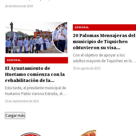
aplicado 29 infracciones a operadores
26 de febrero de 2024
del transporte público…
GENERAL
20 Palomas Mensajeras del
municipio de Tiquicheo
obtuvieron su visa
estadounidense
Con el objetivo de apoyar a los
GENERAL
adultos mayores de Tiquicheo en los
trámites para la obtención de…
El Ayuntamiento de
30 de agosto de 2019
Huetamo comienza con la
rehabilitación de la
carpeta asfáltica de la
Esta tarde, el presidente municipal de
Glorieta a Martín Urieta
Huetamo Pablo Varona Estrada, dio
el banderazo de inicio de la
22 de septiembre de 2021
rehabilitación…
Cargar más