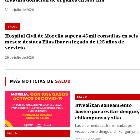
31 de julio de 2026
SALUD
Hospital Civil de Morelia supera 45 mil consultas en seis
meses; destaca Elías Ibarra legado de 125 años de
servicio
29 de julio de 2026
MÁS NOTICIAS DE
SALUD
SALUD
Rwealizan saneamiento
básico para evitar dengue,
chikungunya y zika
Las enfermedades transmitidas por
vector, como dengue, chikungunya y
SALUD
zika, son prevenibles si la población
27 de junio de 2019