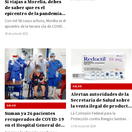
Si viajas a Morelia, debes
implementa medidas de…
de saber que es el
epicentro de la pandemia
con más de mil casos
Con mil 56 casos activos, Morelia es el
activos de COVID-19
epicentro de la tercera ola de COVID-
19. Acumula 17 mil…
30 de julio de 2021
SALUD
Alertan autoridades de la
Secretaría de Salud sobre
la venta ilegal de producto
SALUD
antiobesidad, pone en
Suman ya 26 pacientes
La Comisión Federal para la
peligro la vida de quien lo
recuperados de COVID-19
Protección contra Riesgos Sanitarios
consume
en el Hospital General de
(Cofepris), a través de la Secretaría de
13 de mayo de 2024
Salud de…
LC