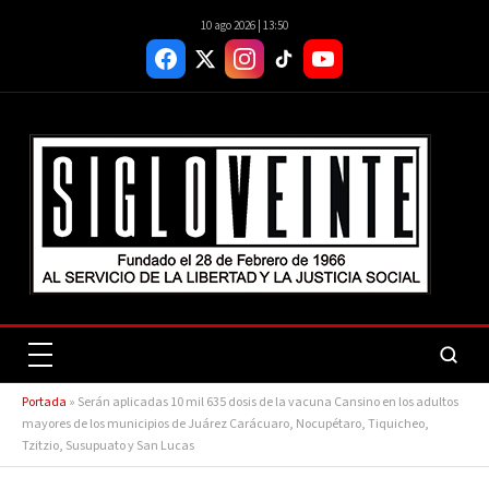
10 ago 2026 | 13:50
Portada
»
Serán aplicadas 10 mil 635 dosis de la vacuna Cansino en los adultos
mayores de los municipios de Juárez Carácuaro, Nocupétaro, Tiquicheo,
Tzitzio, Susupuato y San Lucas