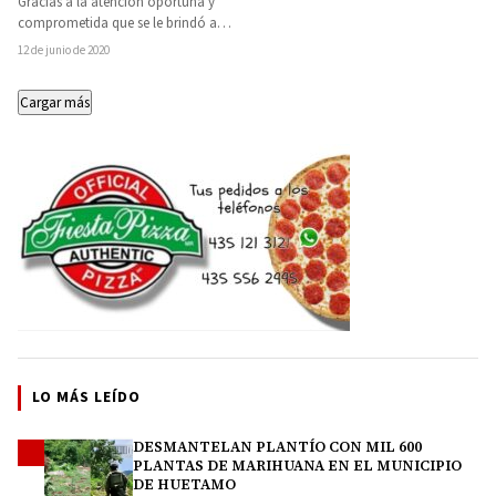
Gracias a la atención oportuna y
comprometida que se le brindó a
mujer de 46 años con diagnóstico…
12 de junio de 2020
Cargar más
LO MÁS LEÍDO
DESMANTELAN PLANTÍO CON MIL 600
1
PLANTAS DE MARIHUANA EN EL MUNICIPIO
DE HUETAMO