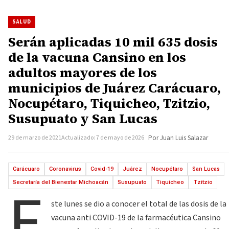
SALUD
Serán aplicadas 10 mil 635 dosis
de la vacuna Cansino en los
adultos mayores de los
municipios de Juárez Carácuaro,
Nocupétaro, Tiquicheo, Tzitzio,
Susupuato y San Lucas
29 de marzo de 2021
Actualizado: 7 de mayo de 2026
Por Juan Luis Salazar
Carácuaro
Coronavirus
Covid-19
Juárez
Nocupétaro
San Lucas
E
Secretaría del Bienestar Michoacán
Susupuato
Tiquicheo
Tzitzio
ste lunes se dio a conocer el total de las dosis de la
vacuna anti COVID-19 de la farmacéutica Cansino