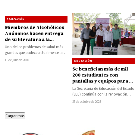
Gamaliel…
EDUCACIÓN
Miembros de Alcohólicos
Anónimos hacen entrega
de su literatura a la
Biblioteca Municipal de
Uno de los problemas de salud más
Huetamo
grandes que padece actualmente la
sociedad mexicana es el alcoholismo,
11 de julio de 2010
EDUCACIÓN
y…
Se benefician más de mil
200 estudiantes con
pantallas y equipos para 48
escuelas de Huetamo, San
La Secretaría de Educación del Estado
Lucas, Tiquicheo y
(SEE) continúa con la renovación
Carácuaro
tecnológica de las telesecundarias en
25 de octubre de 2023
la entidad,…
Cargar más