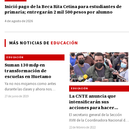
Inició pago de la Beca Rita Cetina para estudiantes de
primaria; entregarán 2 mil 500 pesos por alumno
4 de agosto de 2026
MÁS NOTICIAS DE
EDUCACIÓN
EDUCACIÓN
Suman 130 mdp en
transformación de
escuelas en Huetamo
Ya no nos mojamos como antes
EDUCACIÓN
durante las clases y ahora nos
sentimos más seguros con una
La CNTE anuncia que
27 de junio de 2019
bonita…
intensificarán sus
acciones para hacer
cumplir sus demandas
El secretario general de la Sección
XVIII de la Coordinadora Nacional de
Trabajadores de la Educación (CNTE),
22 de febrero de 2022