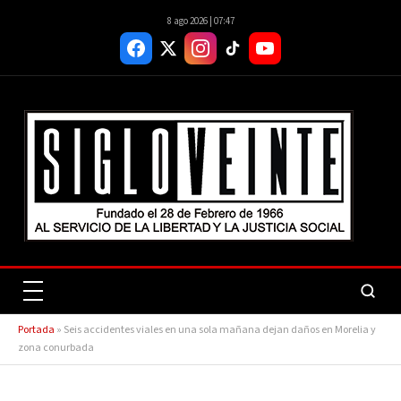
8 ago 2026 | 07:47
Portada
»
Seis accidentes viales en una sola mañana dejan daños en Morelia y
zona conurbada