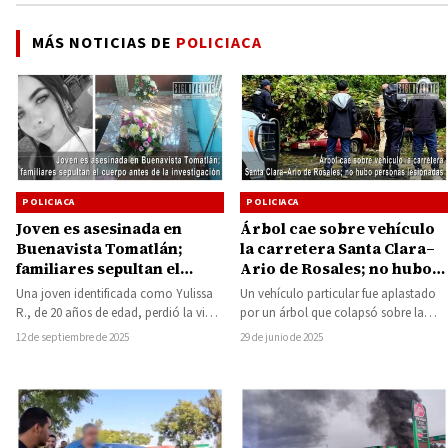
MÁS NOTICIAS DE
POLICIACA
POLICIACA
POLICIACA
Joven es asesinada en
Árbol cae sobre vehículo
Buenavista Tomatlán;
la carretera Santa Clara–
familiares sepultan el
Ario de Rosales; no hubo
cuerpo antes de la
personas lesionadas
Una joven identificada como Yulissa
Un vehículo particular fue aplastado
investigación
R., de 20 años de edad, perdió la vida
por un árbol que colapsó sobre la
tras una agresión a…
carretera Santa Clara–Ario de Rosales,
12 de septiembre de 2025
29 de junio de 2025
a…