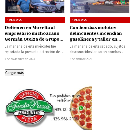
POLICIACA
POLICIACA
Detienen en Morelia al
Con bombas molotov
empresario michoacano
delincuentes incendian
Germán Oteiza de Grupo
gasolinera y taller en
de Oro, por presunto
Tangamandapio
La mañana de este miércoles fue
La mañana de este sábado, sujetos
adeudo
reportada la presunta detención del
desconocidos lanzaron bombas
empresario de Michoacán Germán
molotov en contra de un taller
8 de noviembre de 2023
3 de abril de 2021
Oteiza Figaredo en…
mecánico y una…
Cargar más