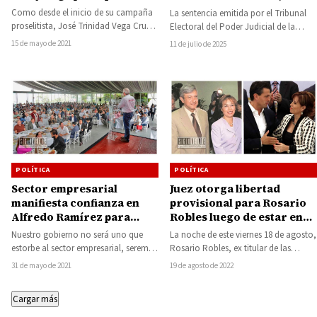
alcalde de San Lucas
inspira y desafía a seguir
Como desde el inicio de su campaña
La sentencia emitida por el Tribunal
nuestra lucha: Brissa
proselitista, José Trinidad Vega Cruz,
Electoral del Poder Judicial de la
Arroyo
candidato a presidente municipal de
Federación (TEPJF), en que se
15 de mayo de 2021
11 de julio de 2025
San…
confirma…
POLÍTICA
POLÍTICA
Sector empresarial
Juez otorga libertad
manifiesta confianza en
provisional para Rosario
Alfredo Ramírez para
Robles luego de estar en
gobernar Michoacán
prisión durante tres años
Nuestro gobierno no será uno que
La noche de este viernes 18 de agosto,
por el caso de la Estafa
estorbe al sector empresarial, seremos
Rosario Robles, ex titular de las
Maestra
aliados de los inversionistas y
secretarías de Desarrollo Social…
31 de mayo de 2021
19 de agosto de 2022
promotores del…
Cargar más