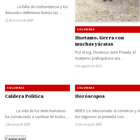
La falta de contundencia y los
descuidos defensivos fueron las
causas principales para que a la
21 de marzo de 2009
selección…
COLUMNAS
Huetamo, tierra con
muchas yácatas
Por el Ing. Florencio Soto Pineda. El
Huetamo prehispánico era
maravilloso, con muchos arroyos y
6 de agosto de 2023
gran vegetación, con…
COLUMNAS
COLUMNAS
Caldera Política
Horóscopos
La vida de los seres humanos
ARIES: Lo relacionado al comercio y a
ha comenzado a cambiar en todos
los negocios se presenta con
los países de este planeta…
posibilidades de mejoras económicas
2 de mayo de 2009
23 de mayo de 2009
considerables. Busca…
Cargar más