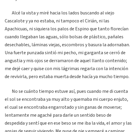
Alcé la vista y miré hacia los lados buscando al viejo
Cascalote y ya no estaba, ni tampoco el Cirián, ni las
Apachicuas, ni siquiera los palos de Espino que tanto florecían
cuando llegaban las aguas, sólo bolsas de plástico, pañales
desechables, láminas viejas, escombros y basura la adornaban.
Una fuerte punzada sintió mi pecho, mi garganta se cerró de
angustia y mis ojos se derramaron de aquel llanto contenido;
me dejé caer y quise con mis lágrimas regarla con la intención
de revivirla, pero estaba muerta desde hacía ya mucho tiempo.
No se cuánto tiempo estuve así, pues cuando me di cuenta
el sol se encontraba ya muy alto y quemaba mi cuerpo enjuto,
el cual se encontraba engarrotado y sin ganas de moverse;
lentamente me agaché para darle un sentido beso de
despedida y sentí que en ese beso se me iba la vida, el amor y las
ansias de seguir viviendo. Me puse de pie y empecé a caminar