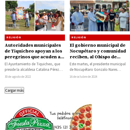
RELIGIÓN
RELIGIÓN
Autoridades municipales
El gobierno municipal de
de Tiquicheo apoyan a los
Nocupétaro y comunidad
peregrinos que acuden al
reciben, al Obispo de
santuario de la Virgen de
Tacámbaro durante su
El Ayuntamiento de Tiquicheo, que
Este martes, el presidente municipal
la Inmaculada Concepción
visita pastoral
preside la alcaldesa Catalina Pérez
de Nocupétaro Gonzalo Nares
de San Lucas
Negrón Espinoza, se unió en oración
Gómez, en compañía de su equipo de
30 de agosto de 2022
16 de octubre de 2024
y recibimiento…
gobierno y…
Cargar más