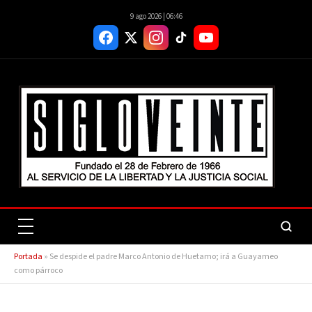
9 ago 2026 | 06:46
Portada
»
Se despide el padre Marco Antonio de Huetamo; irá a Guayameo
como párroco