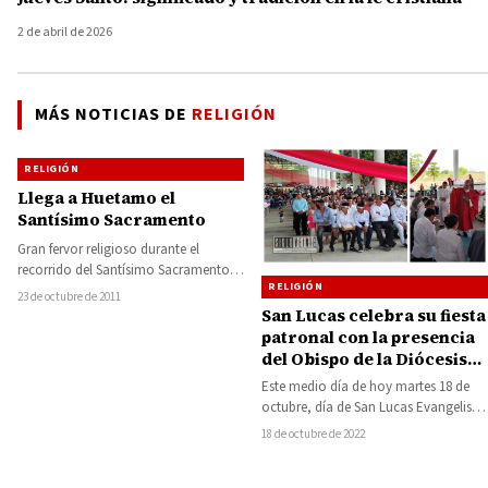
2 de abril de 2026
MÁS NOTICIAS DE
RELIGIÓN
RELIGIÓN
Llega a Huetamo el
Santísimo Sacramento
Gran fervor religioso durante el
recorrido del Santísimo Sacramento
RELIGIÓN
de la Diócesis de Ciudad Altamirano,
23 de octubre de 2011
visitando las 34…
San Lucas celebra su fiesta
patronal con la presencia
del Obispo de la Diócesis
de Ciudad Altamirano
Este medio día de hoy martes 18 de
octubre, día de San Lucas Evangelista,
escritor del tercer Evangelio,…
18 de octubre de 2022