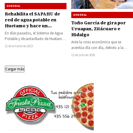
GENERAL
Rehabilita el SAPAHU de
GENERAL
red de agua potable en
Toño García de gira por
Huetamo y hace un
Uruapan, Zitácuaro e
llamado a usar el agua de
En días pasados, el Sistema de Agua
Hidalgo
forma responsable y
Potable y Alcantarillado de Huetamo
Ante la crisis económica que se
reportar problemas de
(SAPAHU) llevó a cabo una serie…
21 de octubre de 2023
acentúa día con día, debido a la
fugas
contingencia sanitaria desatada por
11 de julio de 2020
la…
Cargar más