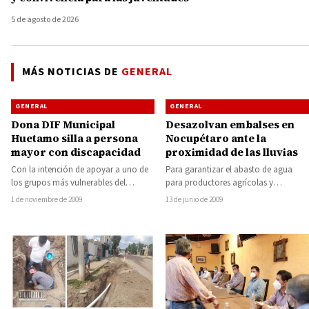
5 de agosto de 2026
MÁS NOTICIAS DE
GENERAL
GENERAL
GENERAL
Dona DIF Municipal
Desazolvan embalses en
Huetamo silla a persona
Nocupétaro ante la
mayor con discapacidad
proximidad de las lluvias
Con la intención de apoyar a uno de
Para garantizar el abasto de agua
los grupos más vulnerables del
para productores agrícolas y
municipio como lo son las…
ganaderos, el ayuntamiento de
1 de noviembre de 2009
13 de junio de 2009
Nocupétaro está por concluir…