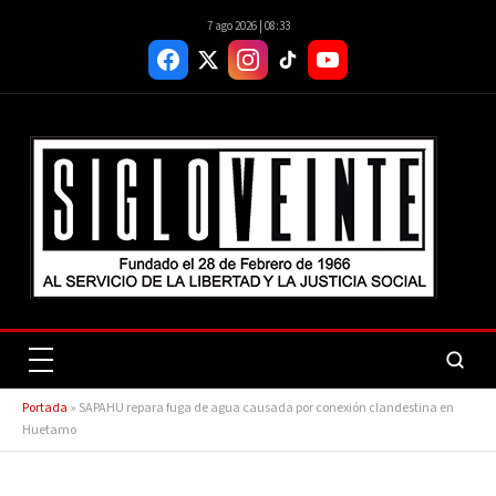
7 ago 2026 | 08:33
Portada
»
SAPAHU repara fuga de agua causada por conexión clandestina en
Huetamo