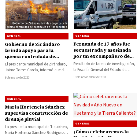
GENERAL
GENERAL
Fernanda de 17 años fue
Gobierno de Zirándaro
secuestrada y asesinada
brinda apoyo para la
por un excompañero de
quema controlada de
escuela, ya fue detenido
pastizales en Pandacuareo
Resultado de tareas de investigación,
El presidente municipal de Zirándaro,
la Fiscalía General del Estado de
Jaime Torres García, informó que el
Michoacán (FGE) esclareció el
Gobierno Municipal, a través de la
10 de noviembre de 2021
9 de mayo de 2025
secuestro de una…
Dirección…
GENERAL
María Hortencia Sánchez
supervisa construcción de
drenaje pluvial
GENERAL
La presidenta municipal de Tiquicheo,
¿Cómo celebraremos la
María Hortencia Sánchez Rodríguez,