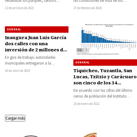
rehabilitar los parques, centros
las condiciones de vida de los
deportivos, recreativos, jardines,
habitantes de Tiquicheo, la presidenta
12 de octubre de 2021
27 de febrero de 2024
panteones, camellones, glorietas,
municipal…
bulevares y…
GENERAL
Inaugura Juan Luis García
dos calles con una
inversión de 2 millones de
pesos
En gira de trabajo autoridades
GENERAL
municipales entregaron a la
población, las pavimentaciones de
Tiquicheo, Tuzantla, San
18 de abril de 2019
dos calles Tangáxoan en Huetamo…
Lucas, Tzitzio y Carácuaro
son cinco de los 34
municipios de Michoacán
De acuerdo con las cifras del último
que han perdido población
censo de población del Instituto
Nacional de Estadística y Geografía
23 de enero de 2022
(INEGI),…
Cargar más