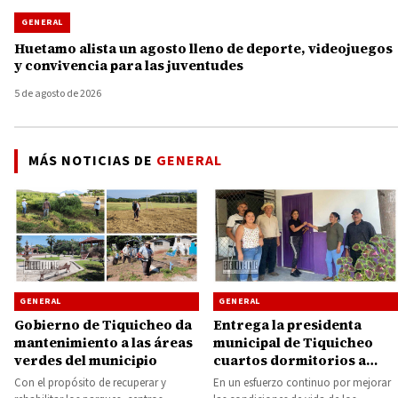
GENERAL
Huetamo alista un agosto lleno de deporte, videojuegos
y convivencia para las juventudes
5 de agosto de 2026
MÁS NOTICIAS DE
GENERAL
GENERAL
GENERAL
Gobierno de Tiquicheo da
Entrega la presidenta
mantenimiento a las áreas
municipal de Tiquicheo
verdes del municipio
cuartos dormitorios a
familias dos comunidades
Con el propósito de recuperar y
En un esfuerzo continuo por mejorar