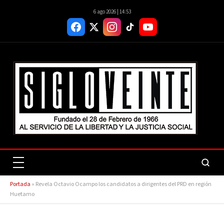
6 ago 2026 | 14:53
Portada
»
Revela Octavio Ocampo los candidatos a dirigentes del PRD en región
Huetamo