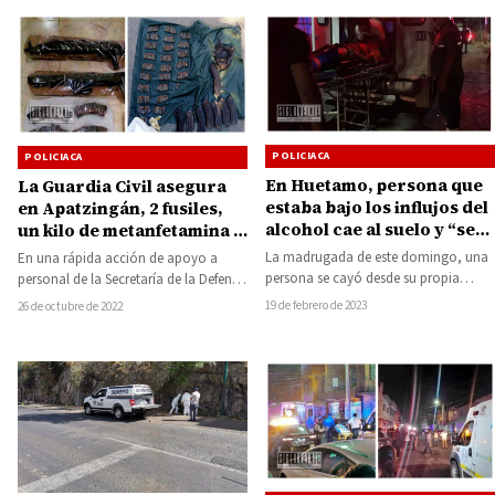
POLICIACA
POLICIACA
En Huetamo, persona que
La Guardia Civil asegura
estaba bajo los influjos del
en Apatzingán, 2 fusiles,
alcohol cae al suelo y “se
un kilo de metanfetamina y
abre” la cabeza
267 municiones
La madrugada de este domingo, una
En una rápida acción de apoyo a
persona se cayó desde su propia
personal de la Secretaría de la Defensa
altura ya que se encontraba
Nacional (Sedena), quien sufrió…
19 de febrero de 2023
26 de octubre de 2022
ingiriendo…