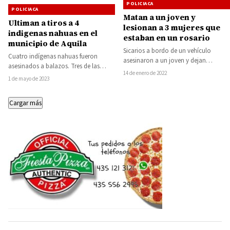
POLICIACA
POLICIACA
Matan a un joven y
Ultiman a tiros a 4
lesionan a 3 mujeres que
indigenas nahuas en el
estaban en un rosario
municipio de Aquila
Sicarios a bordo de un vehículo
Cuatro indígenas nahuas fueron
asesinaron a un joven y dejan
asesinados a balazos. Tres de las
lesionadas a tres mujeres, entre
14 de enero de 2022
víctimas fueron halladas en la
1 de mayo de 2023
ellas…
localidad de Colola,…
Cargar más