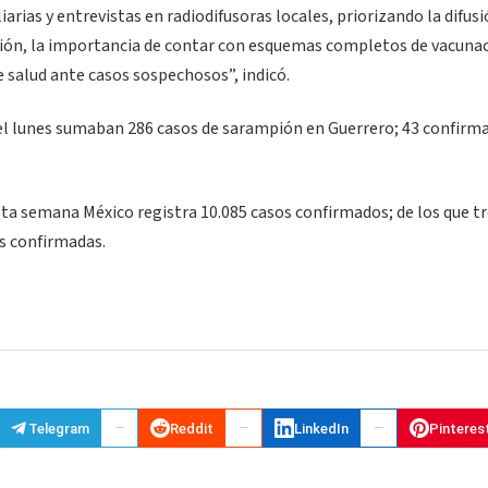
arias y entrevistas en radiodifusoras locales, priorizando la difus
ión, la importancia de contar con esquemas completos de vacunac
 salud ante casos sospechosos”, indicó.
a el lunes sumaban 286 casos de sarampión en Guerrero; 43 confirm
esta semana México registra 10.085 casos confirmados; de los que t
s confirmadas.
Telegram
Reddit
LinkedIn
Pinteres