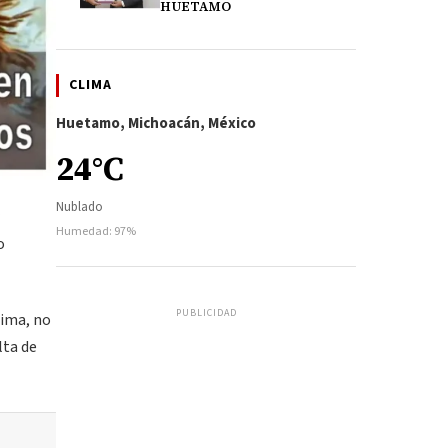
HUETAMO
CLIMA
Huetamo, Michoacán, México
24°C
Nublado
Humedad: 97%
o
PUBLICIDAD
tima, no
lta de