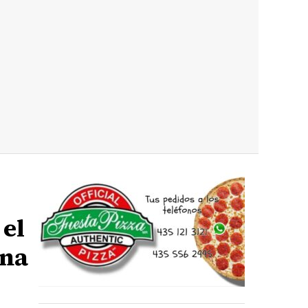
el
una