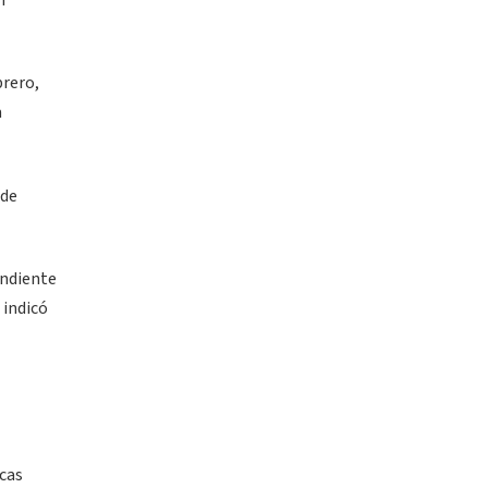
n
brero,
a
 de
ondiente
 indicó
icas