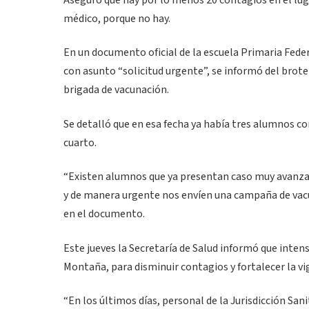
Aseguró que hay por lo menos 20 contagios en el luga
médico, porque no hay.
En un documento oficial de la escuela Primaria Feder
con asunto “solicitud urgente”, se informó del brote 
brigada de vacunación.
Se detalló que en esa fecha ya había tres alumnos c
cuarto.
“Existen alumnos que ya presentan caso muy avanzado
y de manera urgente nos envíen una campaña de vacu
en el documento.
Este jueves la Secretaría de Salud informó que intens
Montaña, para disminuir contagios y fortalecer la vi
“En los últimos días, personal de la Jurisdicción Sa