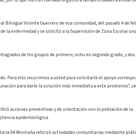
r, por lo que hizo un llamado urgente a las autoridades a enviar u
al Bilingüe Vicente Guerrero de esa comunidad, del pasado 4 de fe
de la enfermedad y se solicitó a la Supervisión de Zona Escolar un
ontagiados de los grupos de primero; ocho en segundo grado, y dos
. Para ello recurrimos a usted para solicitarle el apoyo corresp
nación para darle la solución más inmediata a este problema”, se
ificó acciones preventivas y de orientación con la población de la
gilancia epidemiológica.
nitaria 04 Montaña reforzó actividades comunitarias mediante plát