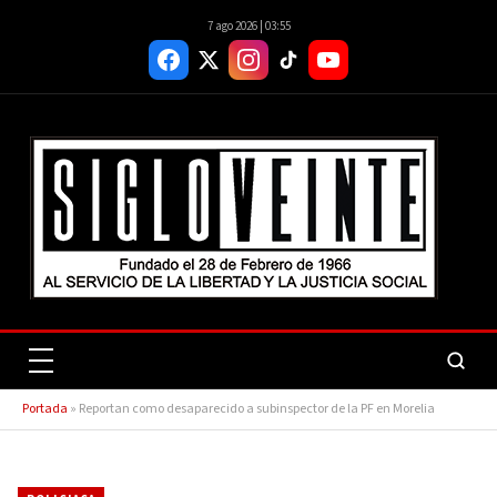
7 ago 2026 | 03:55
Portada
»
Reportan como desaparecido a subinspector de la PF en Morelia