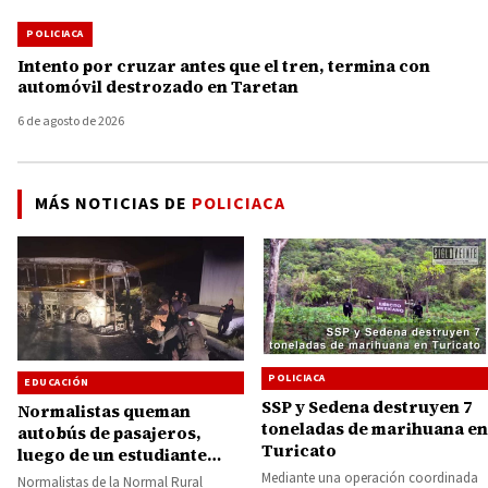
POLICIACA
Intento por cruzar antes que el tren, termina con
automóvil destrozado en Taretan
6 de agosto de 2026
MÁS NOTICIAS DE
POLICIACA
POLICIACA
EDUCACIÓN
SSP y Sedena destruyen 7
Normalistas queman
toneladas de marihuana en
autobús de pasajeros,
Turicato
luego de un estudiante
resultó lesionado al
Mediante una operación coordinada
Normalistas de la Normal Rural