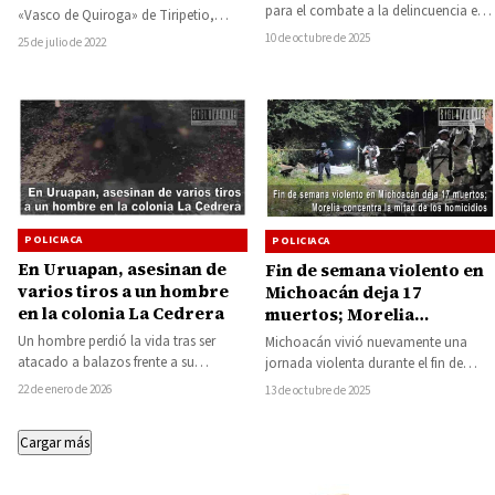
realizar acciones de
para el combate a la delincuencia en
«Vasco de Quiroga» de Tiripetio,
boteto
zonas serranas de Turicato, personal
quemaron un autobús en el kilómetro
10 de octubre de 2025
25 de julio de 2022
de las…
24 de…
POLICIACA
POLICIACA
En Uruapan, asesinan de
Fin de semana violento en
varios tiros a un hombre
Michoacán deja 17
en la colonia La Cedrera
muertos; Morelia
concentra la mitad de los
Un hombre perdió la vida tras ser
Michoacán vivió nuevamente una
homicidios
atacado a balazos frente a su
jornada violenta durante el fin de
domicilio, durante los primeros
semana, con saldo de 17 personas
22 de enero de 2026
13 de octubre de 2025
minutos…
asesinadas en…
Cargar más