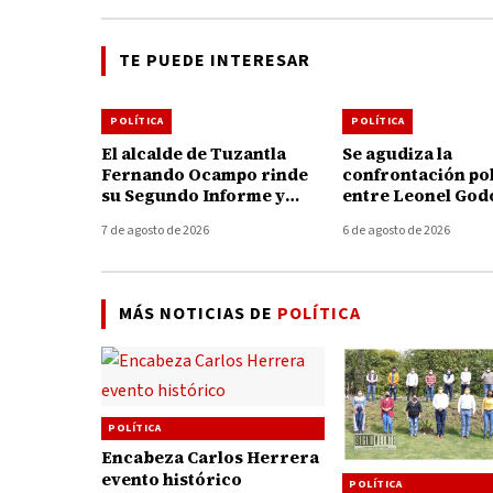
TE PUEDE INTERESAR
POLÍTICA
POLÍTICA
El alcalde de Tuzantla
Se agudiza la
Fernando Ocampo rinde
confrontación pol
su Segundo Informe y
entre Leonel God
destaca avances en
Memo Valencia; 
7 de agosto de 2026
6 de agosto de 2026
caminos, obras, campo y
acusaciones y an
finanzas sanas
acciones legales
MÁS NOTICIAS DE
POLÍTICA
POLÍTICA
Encabeza Carlos Herrera
evento histórico
POLÍTICA