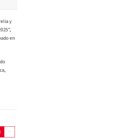
elia y
025”,
bado en
ndo
ca,
t