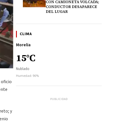
CON CAMIONETA VOLCADA;
CONDUCTOR DESAPARECE
DEL LUGAR
CLIMA
Morelia
15°C
Nublado
Humedad: 96%
 oficio
ente
PUBLICIDAD
reto; y
venio