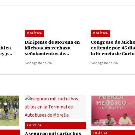
POLÍTICA
POLÍTICA
Dirigente de Morena en
Congreso de Mich
ítica
Michoacán rechaza
extiende por 45 dí
oy y
señalamientos de
la licencia de Carlo
cruzan
alcaldesa de Uruapan y
Torres Piña al fren
5 de agosto de 2026
5 de agosto de 2026
uncian
pide no politizar asesinato
FGE
de Carlos Manzo
POLÍTICA
Aseguran mil cartuchos
POLÍTICA