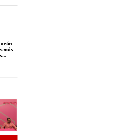
oacán
as más
s
te de la