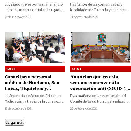
El pasado jueves por la mañana, dio
Habitantes de las comunidades y
inicio de manera oficial en la región,
localidades de Tuzantla y municipios
la colecta nacional de…
vecinos, aprovecharon las jornadas
28 de marzo de 2010
11 de octubre de 2019
de cirugías extramuros para…
SALUD
SALUD
Capacitan a personal
Anuncian que en esta
médico de Huetamo, San
semana comenzará la
Lucas, Tiquicheo y
vacunación anti COVID-19
Protección Civil para
en adultos mayores de
La Secretaría de Salud del Estado de
Esta mañana de lunes en sesión del
prevenir el paludismo
Huetamo
Michoacán, a través de la Jurisdicción
Comité de Salud Municipal realizada
Sanitaria No. 3 de Zitácuaro,…
en la sede del Ayuntamiento
18 de octubre de 2024
22 de febrero de 2021
huetamense,…
Cargar más