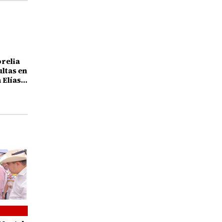
orelia
ultas en
 Elías
25 años