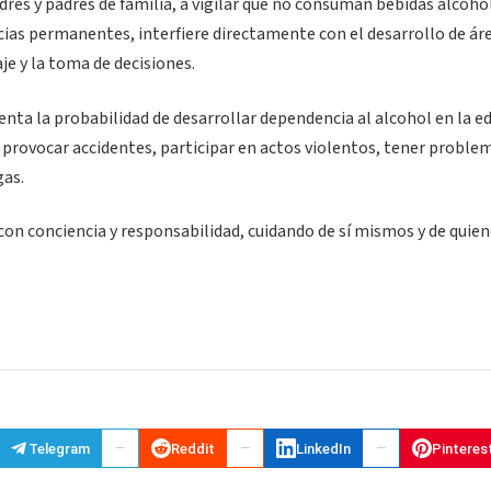
dres y padres de familia, a vigilar que no consuman bebidas alcohól
ias permanentes, interfiere directamente con el desarrollo de ár
e y la toma de decisiones.
ta la probabilidad de desarrollar dependencia al alcohol en la e
o provocar accidentes, participar en actos violentos, tener proble
gas.
 con conciencia y responsabilidad, cuidando de sí mismos y de quien
Telegram
Reddit
LinkedIn
Pinteres