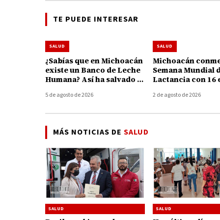
TE PUEDE INTERESAR
SALUD
SALUD
¿Sabías que en Michoacán
Michoacán conme
existe un Banco de Leche
Semana Mundial d
Humana? Así ha salvado y
Lactancia con 16 
fortalecido la vida de 195
para apoyar a ma
5 de agosto de 2026
2 de agosto de 2026
bebés
MÁS NOTICIAS DE
SALUD
SALUD
SALUD