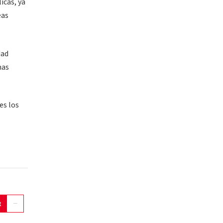
icas, ya
eas
dad
mas
es los
t