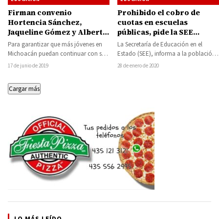
Firman convenio
Prohibido el cobro de
Hortencia Sánchez,
cuotas en escuelas
Jaqueline Gómez y Alberto
públicas, pide la SEE
Frutís para que Tiquicheo
denunciar dichos actos
Para garantizar que más jóvenes en
La Secretaría de Educación en el
tenga una extensión del
Michoacán puedan continuar con su
Estado (SEE), informa a la población
Instituto Tecnológico
formación académica, este lunes se
que está prohibido el cobro de…
17 de junio de 2019
28 de enero de 2020
Superior de Huetamo
logró la…
Cargar más