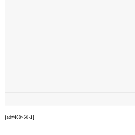
[ad#468×60-1]