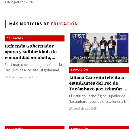
4 de agosto de 2026
MÁS NOTICIAS DE
EDUCACIÓN
EDUCACIÓN
Refrenda Gobernador
apoyo y solidaridad a la
comunidad nicolaita,
entrega seis obras de
En el marco de la inauguración de la
infraestructura que
Red Sísmica Nicolaita, el gobernador
EDUCACIÓN
suman un monto de 32
de Michoacán, Silvano Aureoles
Liliana Carreño felicita a
19 de septiembre de 2019
millones 334 mil 272 pesos
Conejo…
estudiantes del Tec de
de inversión
Tacámbaro por triunfar en
competencia en Costa Rica
El Instituto Tecnológico Superior de
Tacámbaro reconoció este lunes a los
estudiantes de Ingeniería en Sistemas
27 de octubre de 2025
Computacionales que…
EDUCACIÓN
EDUCACIÓN