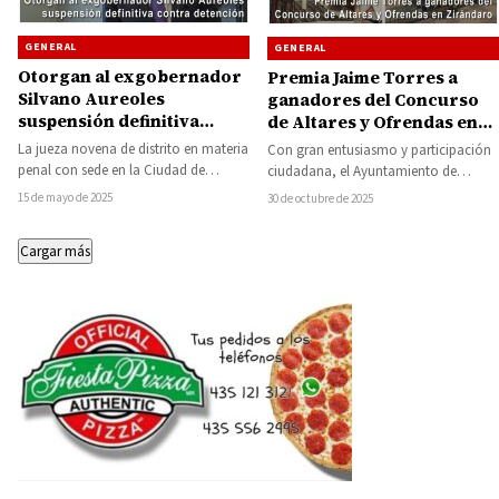
GENERAL
GENERAL
Otorgan al exgobernador
Premia Jaime Torres a
Silvano Aureoles
ganadores del Concurso
suspensión definitiva
de Altares y Ofrendas en
contra detención
Zirándaro
La jueza novena de distrito en materia
Con gran entusiasmo y participación
penal con sede en la Ciudad de
ciudadana, el Ayuntamiento de
México (en contra de…
Zirándaro, encabezado por el
15 de mayo de 2025
30 de octubre de 2025
presidente municipal Jaime Torres
García,…
Cargar más