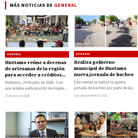
MÁS NOTICIAS DE
GENERAL
GENERAL
GENERAL
Realiza gobierno
Huetamo reúne a decenas
municipal de Huetamo
de artesanas de la región
nueva jornada de bacheo
para acceder a créditos
sin intereses del programa
Este viernes se realizó la quinta
Huetamo, 24 de julio de 2026.- Con
Apoyarte
jornada de bacheo por parte de las
una amplia participación de mujeres
brigadas de trabajadores del
artesanas de la región Tierra Caliente,
3 de septiembre de 2022
25 de julio de 2026
gobierno…
…