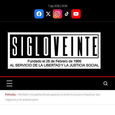
7 ago 2026 | 19:06
Portada
»
Reciben nocupetarenses apoyos económicos para impulsar sus
negocios y el autoempleo