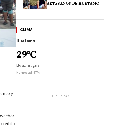
ARTESANOS DE HUETAMO
CLIMA
Huetamo
29°C
Llovizna ligera
Humedad: 67%
mento y
PUBLICIDAD
rovechar
 crédito