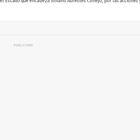
el Estado que encabeza Silvano Aureoles Conejo, por las acciones 
PUBLICIDAD