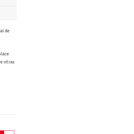
al de
nlace
re otras