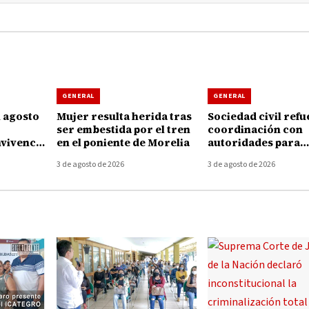
GENERAL
GENERAL
n agosto
Mujer resulta herida tras
Sociedad civil ref
ser embestida por el tren
coordinación con
nvivencia
en el poniente de Morelia
autoridades para
es
fortalecer la segu
3 de agosto de 2026
3 de agosto de 2026
Morelia