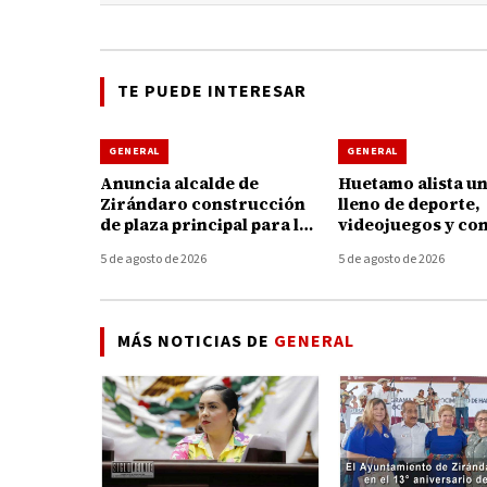
TE PUEDE INTERESAR
GENERAL
GENERAL
Anuncia alcalde de
Huetamo alista u
Zirándaro construcción
lleno de deporte,
de plaza principal para la
videojuegos y co
localidad de El Cuitaz
para las juventud
5 de agosto de 2026
5 de agosto de 2026
MÁS NOTICIAS DE
GENERAL