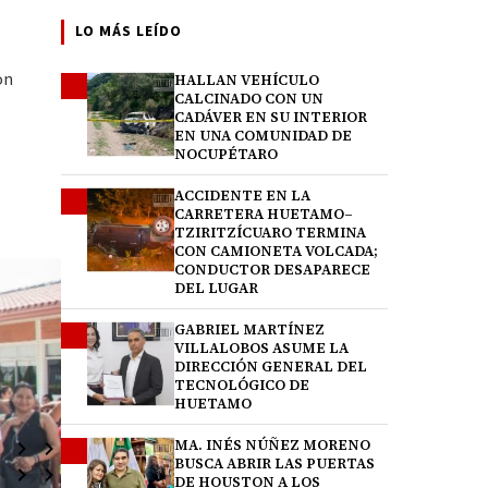
LO MÁS LEÍDO
on
HALLAN VEHÍCULO
1
CALCINADO CON UN
CADÁVER EN SU INTERIOR
EN UNA COMUNIDAD DE
NOCUPÉTARO
ACCIDENTE EN LA
2
CARRETERA HUETAMO–
TZIRITZÍCUARO TERMINA
CON CAMIONETA VOLCADA;
CONDUCTOR DESAPARECE
DEL LUGAR
GABRIEL MARTÍNEZ
3
VILLALOBOS ASUME LA
DIRECCIÓN GENERAL DEL
TECNOLÓGICO DE
HUETAMO
MA. INÉS NÚÑEZ MORENO
4
BUSCA ABRIR LAS PUERTAS
DE HOUSTON A LOS