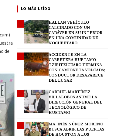
LO MÁS LEÍDO
HALLAN VEHÍCULO
1
CALCINADO CON UN
CADÁVER EN SU INTERIOR
ecum)
EN UNA COMUNIDAD DE
uestra
NOCUPÉTARO
no de
ACCIDENTE EN LA
2
CARRETERA HUETAMO–
TZIRITZÍCUARO TERMINA
CON CAMIONETA VOLCADA;
CONDUCTOR DESAPARECE
DEL LUGAR
GABRIEL MARTÍNEZ
3
VILLALOBOS ASUME LA
DIRECCIÓN GENERAL DEL
TECNOLÓGICO DE
HUETAMO
MA. INÉS NÚÑEZ MORENO
4
BUSCA ABRIR LAS PUERTAS
DE HOUSTON A LOS