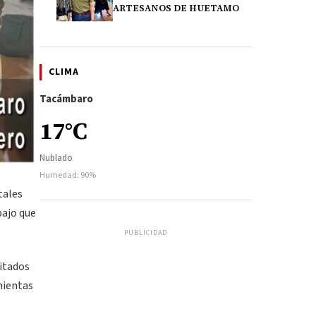
ARTESANOS DE HUETAMO
CLIMA
Tacámbaro
17°C
Nublado
Humedad: 90%
tales
bajo que
PUBLICIDAD
vitados
mientas