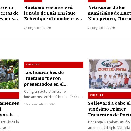
Moreno
Huetamo reconocerá
Artesanas de los
uertas de
legado de Luis Enrique
municipios de Hue
esanos
Echenique al nombrar en
Nocupétaro, Chur
su honor la Casa de la
San Lucas y Tiquic
29 de julio de 2026
21 de julio de 2026
Cultura
podrán acceder a
créditos de hasta 3
pesos
CULTURA
Los huaraches de
Huetamo fueron
presentados en el
Complejo Cultural Los
Con gran éxito el artesano
Pinos de la Ciudad de
CULTURA
huetamense Ariel Jafeht Hernández
México
Delgado, presentó en días pasados
Se llevará a cabo el
tamenses
27 de noviembre de 2021
sus huaraches en el…
Vigésimo Primer
l
Encuentro de Poeta
o a las
Tierra Caliente en
les y
Por Angel Ramírez Ortuño.
 través de la
Huetamo, se home
ACMYC)
arranque del siglo XXI, allá
turas