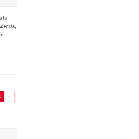
a la
 Además,
ar
t