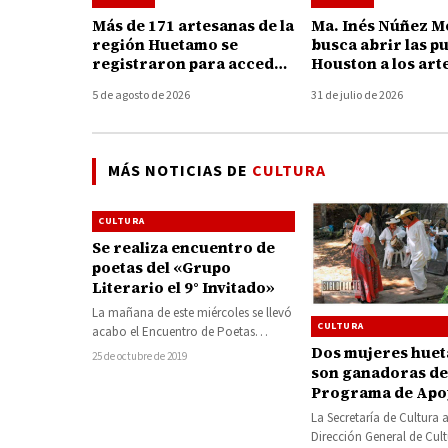
Más de 171 artesanas de la
Ma. Inés Núñez 
región Huetamo se
busca abrir las p
registraron para acceder
Houston a los art
a créditos del programa
de Huetamo
5 de agosto de 2026
31 de julio de 2026
ApoyArte
MÁS NOTICIAS DE
CULTURA
CULTURA
Se realiza encuentro de
poetas del «Grupo
Literario el 9° Invitado»
La mañana de este miércoles se llevó
CULTURA
acabo el Encuentro de Poetas
“Grupo Literario el 9° Invitado”,
Dos mujeres hue
25 de octubre de 2019
evento…
son ganadoras de
Programa de Apoy
Culturas Municipa
La Secretaría de Cultura a
Comunitarias (P
Dirección General de Cul