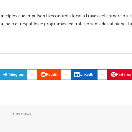
.
unicipios que impulsan la economía local a través del comercio jus
r, bajo el respaldo de programas federales orientados al bienestar
Telegram
Reddit
LinkedIn
Pinteres
PUBLICIDAD