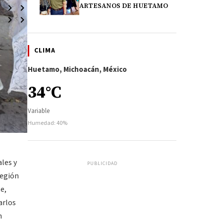
ARTESANOS DE HUETAMO
CLIMA
Huetamo, Michoacán, México
34°C
Variable
Humedad: 40%
les y
PUBLICIDAD
región
e,
arlos
n