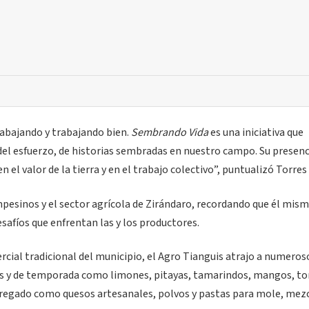
abajando y trabajando bien.
Sembrando Vida
es una iniciativa que
del esfuerzo, de historias sembradas en nuestro campo. Su presenc
en el valor de la tierra y en el trabajo colectivo”, puntualizó Torres
pesinos y el sector agrícola de Zirándaro, recordando que él mis
afíos que enfrentan las y los productores.
ercial tradicional del municipio, el Agro Tianguis atrajo a numeros
os y de temporada como limones, pitayas, tamarindos, mangos, t
gregado como quesos artesanales, polvos y pastas para mole, mezc