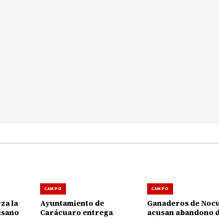
CAMPO
CAMPO
za la
Ayuntamiento de
Ganaderos de Noc
usano
Carácuaro entrega
acusan abandono d