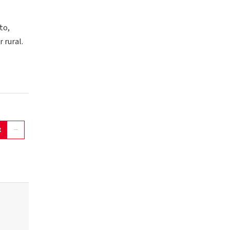
to,
 rural.
t