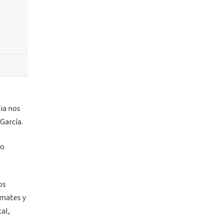
ia nos
 García.
mo
os
omates y
al,