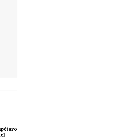
upétaro
el