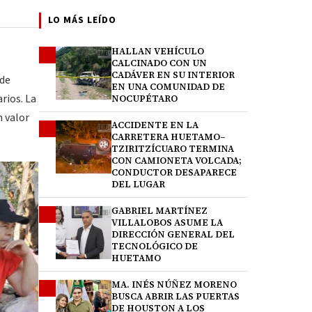
LO MÁS LEÍDO
HALLAN VEHÍCULO
1
CALCINADO CON UN
CADÁVER EN SU INTERIOR
 de
EN UNA COMUNIDAD DE
rios. La
NOCUPÉTARO
n valor
ACCIDENTE EN LA
2
CARRETERA HUETAMO–
TZIRITZÍCUARO TERMINA
CON CAMIONETA VOLCADA;
CONDUCTOR DESAPARECE
DEL LUGAR
GABRIEL MARTÍNEZ
3
VILLALOBOS ASUME LA
DIRECCIÓN GENERAL DEL
TECNOLÓGICO DE
HUETAMO
MA. INÉS NÚÑEZ MORENO
4
BUSCA ABRIR LAS PUERTAS
DE HOUSTON A LOS