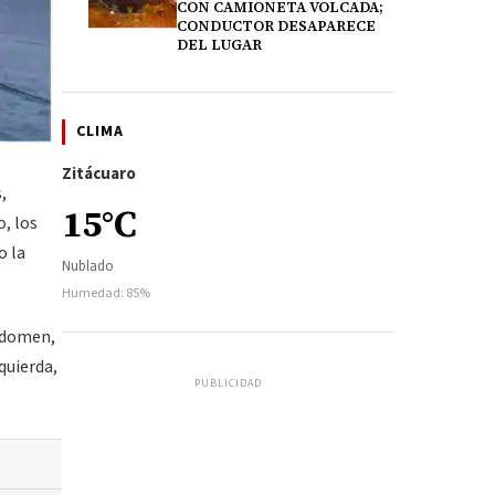
CON CAMIONETA VOLCADA;
CONDUCTOR DESAPARECE
DEL LUGAR
CLIMA
Zitácuaro
,
15°C
o, los
o la
Nublado
Humedad: 85%
abdomen,
quierda,
PUBLICIDAD