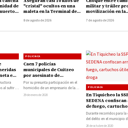
n cancha
Aseguran casi 10 kilos de
Choque entre cam
unidad de
"cristal" ocultos en una
militar y tráiler p
 muertos
maleta en la Terminal de
movilización en la
Autobuses de Morelia
autopista Uruapan
8 de agosto de 2026
7 de agosto de 2026
Taretan
POLICIACA
e
Caen 7 policías
heridas
municipales de Cuitzeo
oneta en
por asesinato de
comerciante
ructora
Por su presunta participación en el
POLICIACA
al sufrir la
homicidio de un empresario de la
an una
región de Cuitzeo, fueron detenidos
En Tiquicheo la SSP
29 de enero de 2020
los…
SEDENA confiscan
de fuego, cartuchos
y droga
Durante recorridos para la
del delito en el municipio d
Tiquicheo, elementos de la
28 de octubre de 2020