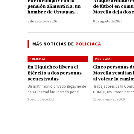
Por incumplir con la
Ataque armado e
pensión alimenticia, un
de fútbol en com
hombre de Uruapan
Morelia deja dos
deberá pagar más de 334
y un herido
8 de agosto de 2026
8 de agosto de 2026
mil pesos y pasará 1 año y
9 meses en prisión
MÁS NOTICIAS DE
POLICIACA
POLICIACA
POLICIACA
En Tiquicheo libera el
Cinco personas d
Ejército a dos personas
Morelia resultan 
secuestradas
al volcar la cami
que viajaban
Un matrimonio privado ilegalmente
Trabajadores de la Const
de su libertad fue liberado por el
HOMEX, resultaron heridos 
Ejército en un predio de la
camioneta en que viajab
9 de octubre de 2011
21 de diciembre de 2009
rancheríaLa…
volcadura sobre la…