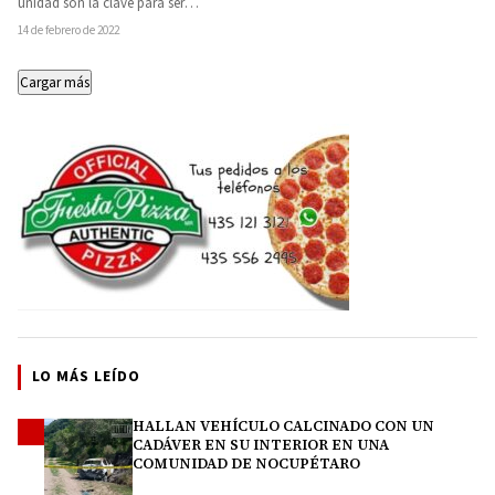
unidad son la clave para ser
Dirección Municipal
competitivos en el 2024, afirmó
14 de febrero de 2022
Ejecutiva
Octavio…
Cargar más
LO MÁS LEÍDO
HALLAN VEHÍCULO CALCINADO CON UN
1
CADÁVER EN SU INTERIOR EN UNA
COMUNIDAD DE NOCUPÉTARO