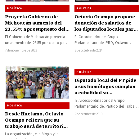
POLÍTICA
POLÍTICA
Proyecta Gobierno de
Octavio Ocampo propone
Michoacán aumento del
donación de salarios de
23.55% a presupuesto del
los diputados locales para
IEM: Elías Ibarra
apoyar a damnificados por
El Gobierno de Michoacán proyecta
El Coordinador del Grupo
la tormenta tropical John
un aumento del 23.55 por ciento para
Parlamentario del PRD, Octavio
el presupuesto 2024 del Instituto
Ocampo presentó ante el pleno de la
7 de noviembre de 2023
3 de octubre de 2024
Electoral…
76 Legislatura de…
POLÍTICA
Diputado local del PT pide
a sus homólogos cumplan
a cabalidad su
responsabilidad como
El vicecoordinador del Grupo
legisladores
POLÍTICA
Parlamentario del Partido del Trabajo
(GPPT) en el Congreso del Estado,
Desde Huetamo, Octavio
2 de octubre de 2019
Salvador Arvizu Cisneros,…
Ocampo reitera que su
trabajo será de territorio
y con las bases, en
La organización, el diálogo y la
consenso se renovó la