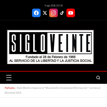
9 ago 2026 | 03:34
Portada
»
Raúl Morón impulsa el “Mundialito Unidad por Michoacán” rumbo al
Mundial 2026