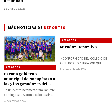
de unidad
7 de julio de 2026
MÁS NOTICIAS DE
DEPORTES
DEPORTES
Mirador Deportivo
INCONFORMIDAD DEL COLEGIO DE
ARBITROS POR JUGADOR QUE
DEPORTES
AGREDIÓ A UN COMPAÑERO. Tras la
8 de noviembre de 2009
vergonzosa e inmoral decisión…
Premia gobierno
municipal de Nocupétaro a
las y los ganadores del
Torneo Interno de Futbol
En un evento netamente familiar, este
2022
domingo se llevaron a cabo las finales
de las distintas categorías del…
23 de agosto de 2022