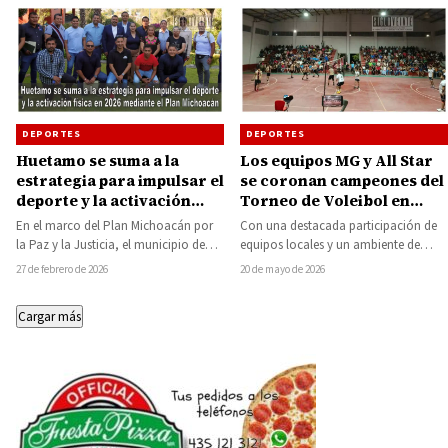
DEPORTES
DEPORTES
Huetamo se suma a la
Los equipos MG y All Star
estrategia para impulsar el
se coronan campeones del
deporte y la activación
Torneo de Voleibol en
física en 2026 mediante el
Nocupétaro
En el marco del Plan Michoacán por
Con una destacada participación de
Plan Michoacán
la Paz y la Justicia, el municipio de
equipos locales y un ambiente de
Huetamo refrendó su…
convivencia familiar, el pasado lunes
27 de febrero de 2026
20 de mayo de 2026
18 de…
Cargar más