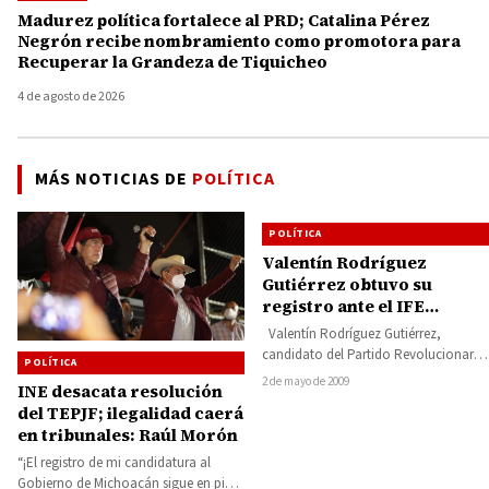
Madurez política fortalece al PRD; Catalina Pérez
Negrón recibe nombramiento como promotora para
Recuperar la Grandeza de Tiquicheo
4 de agosto de 2026
MÁS NOTICIAS DE
POLÍTICA
POLÍTICA
Valentín Rodríguez
Gutiérrez obtuvo su
registro ante el IFE
distrital
Valentín Rodríguez Gutiérrez,
candidato del Partido Revolucionario
POLÍTICA
Institucional a la diputación federal
2 de mayo de 2009
INE desacata resolución
por el 11 distrito electoral,…
del TEPJF; ilegalidad caerá
en tribunales: Raúl Morón
“¡El registro de mi candidatura al
Gobierno de Michoacán sigue en pie!”,