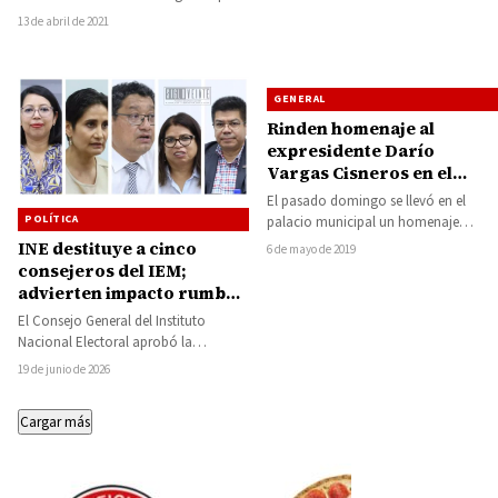
enfatizó el coordinador estatal en
13 de abril de 2021
Defensa…
GENERAL
Rinden homenaje al
expresidente Darío
Vargas Cisneros en el
Ayuntamiento
El pasado domingo se llevó en el
POLÍTICA
palacio municipal un homenaje
póstumo al ex presidente de Huetamo
INE destituye a cinco
6 de mayo de 2019
Darío…
consejeros del IEM;
advierten impacto rumbo
a las elecciones de 2027
El Consejo General del Instituto
Nacional Electoral aprobó la
remoción de cinco integrantes del
19 de junio de 2026
Instituto Electoral de Michoacán,…
Cargar más