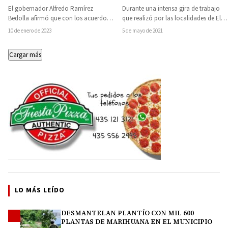
Michoacán beneficiado
Jazmín Arroyo
El gobernador Alfredo Ramírez
Durante una intensa gira de trabajo
con resultados
Bedolla afirmó que con los acuerdos
que realizó por las localidades de El
generados de la Décima Cumbre de
Fresno y El Pantano, la…
10 de enero de 2023
5 de mayo de 2021
Líderes de…
Cargar más
LO MÁS LEÍDO
DESMANTELAN PLANTÍO CON MIL 600
1
PLANTAS DE MARIHUANA EN EL MUNICIPIO