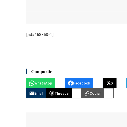
[ad#468×60-1]
Compartir
WhatsApp
Facebook
X
Email
Threads
Copiar