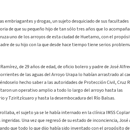
mbriagantes y drogas, un sujeto desquiciado de sus facultades
oria de que su pequeño hijo de tan sólo tres años que lo acompañ
ruza uno de los arroyos de esta ciudad de Huetamo, con el propós
madre de su hijo con la que desde hace tiempo tiene serios problem
amírez, de 29 años de edad, de oficio bolero y padre de José Alfre
 corrientes de las aguas del Arroyo Urapa lo habían arrastrado al ca
éndoselo hecho saber a las autoridades de Protección Civil, Cruz R
taron un operativo amplio a todo lo largo del arroyo hasta las
 y Tziritzícuaro y hasta la desembocadura del Río Balsas.
laba, el sujeto ya se le había internado en la clínica IMSS Copla
 ingeridas. Una vez que regresó de su estado de inconciencia, José
ndo que todo lo que dijo había sido inventado con el propósito de