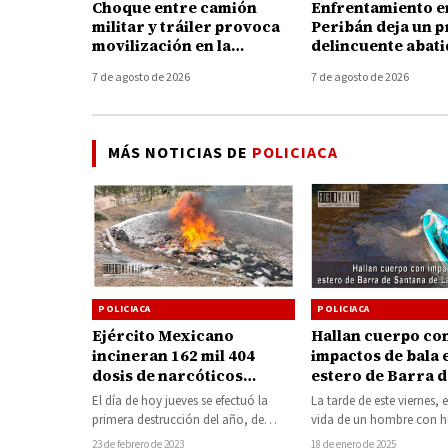
Choque entre camión
Enfrentamiento e
militar y tráiler provoca
Peribán deja un 
movilización en la
delincuente abati
autopista Uruapan-
armamento aseg
7 de agosto de 2026
7 de agosto de 2026
Taretan
MÁS NOTICIAS DE
POLICIACA
POLICIACA
POLICIACA
Ejército Mexicano
Hallan cuerpo co
incineran 162 mil 404
impactos de bala 
dosis de narcóticos
estero de Barra d
asegurados en Michoacán
Santana de Lázar
El día de hoy jueves se efectuó la
La tarde de este viernes, 
Cárdenas
primera destrucción del año, de
vida de un hombre con h
diversos estupefacientes, en las
violencia e impactos…
23 de febrero de 2023
18 de enero de 2025