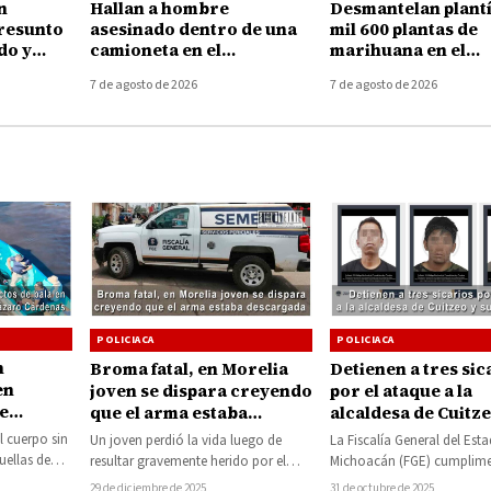
n
Hallan a hombre
Desmantelan plant
presunto
asesinado dentro de una
mil 600 plantas de
do y
camioneta en el
marihuana en el
urado
Boulevard Industrial de
municipio de Huet
7 de agosto de 2026
7 de agosto de 2026
Uruapan
POLICIACA
POLICIACA
n
Broma fatal, en Morelia
Detienen a tres sic
en
joven se dispara creyendo
por el ataque a la
e
que el arma estaba
alcaldesa de Cuitze
o
descargada
escoltas
el cuerpo sin
Un joven perdió la vida luego de
La Fiscalía General del Est
uellas de
resultar gravemente herido por el
Michoacán (FGE) cumplim
disparo de un arma de fuego…
de aprehensión en contra 
29 de diciembre de 2025
31 de octubre de 2025