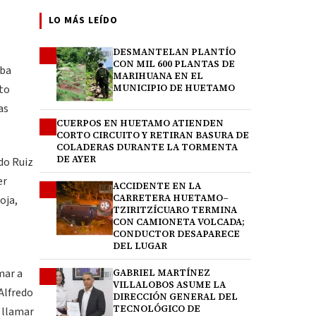
LO MÁS LEÍDO
DESMANTELAN PLANTÍO
1
CON MIL 600 PLANTAS DE
aba
MARIHUANA EN EL
ito
MUNICIPIO DE HUETAMO
as
CUERPOS EN HUETAMO ATIENDEN
2
CORTO CIRCUITO Y RETIRAN BASURA DE
COLADERAS DURANTE LA TORMENTA
DE AYER
do Ruiz
er
ACCIDENTE EN LA
3
CARRETERA HUETAMO–
oja,
TZIRITZÍCUARO TERMINA
CON CAMIONETA VOLCADA;
CONDUCTOR DESAPARECE
DEL LUGAR
mar a
GABRIEL MARTÍNEZ
4
VILLALOBOS ASUME LA
 Alfredo
DIRECCIÓN GENERAL DEL
TECNOLÓGICO DE
 llamar