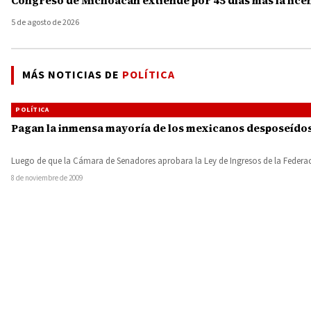
Congreso de Michoacán extiende por 45 días más la licenc
5 de agosto de 2026
MÁS NOTICIAS DE
POLÍTICA
POLÍTICA
Pagan la inmensa mayoría de los mexicanos desposeídos
Luego de que la Cámara de Senadores aprobara la Ley de Ingresos de la Feder
8 de noviembre de 2009