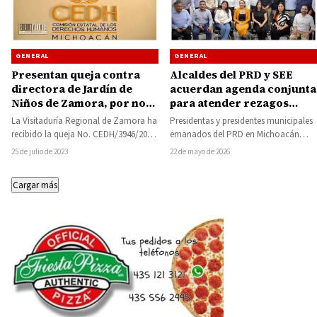
GENERAL
GENERAL
Presentan queja contra
Alcaldes del PRD y SEE
directora de Jardín de
acuerdan agenda conjunta
Niños de Zamora, por no
para atender rezagos
permitir a un alumno con
educativos
La Visitaduría Regional de Zamora ha
Presidentas y presidentes municipales
discapacidad participar en
recibido la queja No. CEDH/3946/2023-
emanados del PRD en Michoacán
el acto de clausura del
Q, en la cual se acusa a la…
sostuvieron una mesa de trabajo con
25 de julio de 2023
22 de mayo de 2026
ciclo escolar
la secretaria de…
Cargar más