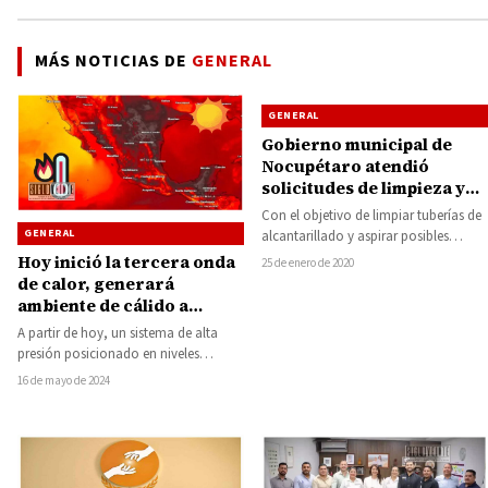
MÁS NOTICIAS DE
GENERAL
GENERAL
Gobierno municipal de
Nocupétaro atendió
solicitudes de limpieza y
desazolve de drenaje en
Con el objetivo de limpiar tuberías de
instituciones educativas
GENERAL
alcantarillado y aspirar posibles
materiales causantes de bloqueos,
Hoy inició la tercera onda
25 de enero de 2020
fueron atendidas diversas…
de calor, generará
ambiente de cálido a
caluroso en gran parte de
A partir de hoy, un sistema de alta
México
presión posicionado en niveles
medios de la atmósfera en el…
16 de mayo de 2024