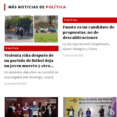
MÁS NOTICIAS DE
POLÍTICA
POLÍTICA
Fausto es un candidato de
propuestas, no de
descalificaciones
La ola roja recorrió Zinapécuaro,
POLÍTICA
Alvaro Obregón y Charo
Zinapécuaro, Alvaro Obregón y
Violenta riña después de
17 de julio de 2011
Charo, Michoacán.- “El próximo 31…
un partido de futbol deja
un joven muerto y otro
herido en Jacona
Un escenario deportivo se convirtió en
una tragedia este domingo, cuando
un partido de fútbol en los
21 de enero de 2024
«Campos…