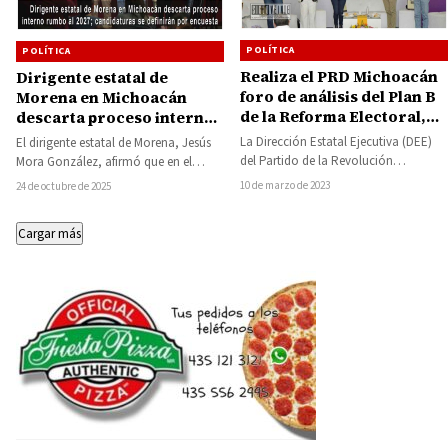
POLÍTICA
POLÍTICA
Realiza el PRD Michoacán
Dirigente estatal de
foro de análisis del Plan B
Morena en Michoacán
de la Reforma Electoral,
descarta proceso interno
vamos a seguir dando la
rumbo al 2027;
La Dirección Estatal Ejecutiva (DEE)
El dirigente estatal de Morena, Jesús
batalla: Octavio Ocampo
candidaturas se definirán
del Partido de la Revolución
Mora González, afirmó que en el
por encuesta
Democrática (PRD), organizó el Foro
partido no existe ningún proceso
10 de marzo de 2023
24 de octubre de 2025
de Análisis del…
interno…
Cargar más