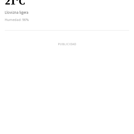
21°C
Llovizna ligera
Humedad: 96%
PUBLICIDAD