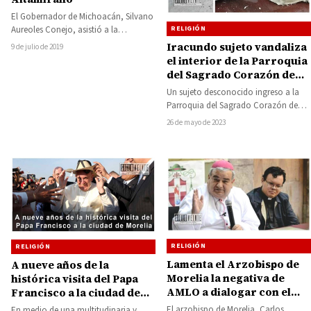
El Gobernador de Michoacán, Silvano
RELIGIÓN
Aureoles Conejo, asistió a la
ordenación episcopal de Monseñor
Iracundo sujeto vandaliza
9 de julio de 2019
Joel Ocampo Gorostieta, como…
el interior de la Parroquia
del Sagrado Corazón de
Jesús de Sahuayo
Un sujeto desconocido ingreso a la
Parroquia del Sagrado Corazón de
Jesús de la ciudad de Sahuayo,
26 de mayo de 2023
realizando…
RELIGIÓN
RELIGIÓN
Lamenta el Arzobispo de
A nueve años de la
Morelia la negativa de
histórica visita del Papa
AMLO a dialogar con el
Francisco a la ciudad de
Gobernador de Michoacán
Morelia
El arzobispo de Morelia, Carlos
En medio de una multitudinaria y