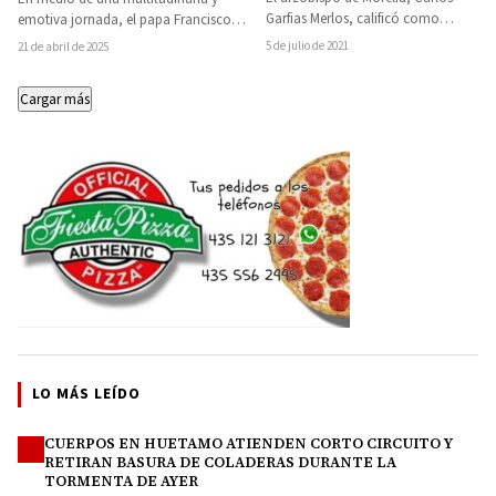
Garfias Merlos, calificó como
emotiva jornada, el papa Francisco
lamentable que no se haya podido
visitó este martes 16 de febrero de…
5 de julio de 2021
21 de abril de 2025
dar un encuentro…
Cargar más
LO MÁS LEÍDO
CUERPOS EN HUETAMO ATIENDEN CORTO CIRCUITO Y
1
RETIRAN BASURA DE COLADERAS DURANTE LA
TORMENTA DE AYER